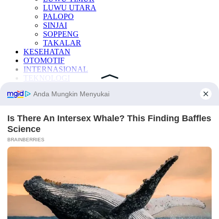
LUWU UTARA
PALOPO
SINJAI
SOPPENG
TAKALAR
KESEHATAN
OTOMOTIF
INTERNASIONAL
TEKNOLOGI
INDEKS BERITA
LAINNYA
Manfaat Buah
Berita Otomotif
Berita Teknologi
Berita Internasional
Nissan
Mitsubishi
Rusia
Ukraina