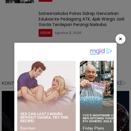
Satresnarkoba Polres Sidrap Gencarkan
Edukasi ke Pedagang ATK, Ajak Warga Jadi
Garda Terdepan Perangi Narkoba
SIDRAP
Agustus 5, 2026
×
Kapolres Sidrap Sidak Senpi Personel,
Tegaskan Tak Ada Toleransi
Penyalahgunaan Senjata Dinas
SIDRAP
Agustus 5, 2026