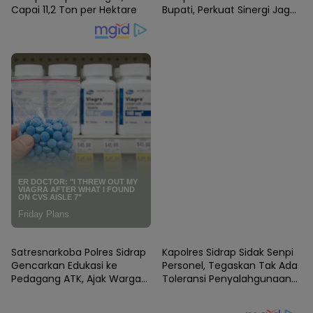
Capai 11,2 Ton per Hektare
Bupati, Perkuat Sinergi Jaga
Kamtibmas dan Dukung
Pembangunan
SIDRAP
SIDRAP
Satresnarkoba Polres Sidrap
Kapolres Sidrap Sidak Senpi
Gencarkan Edukasi ke
Personel, Tegaskan Tak Ada
Pedagang ATK, Ajak Warga
Toleransi Penyalahgunaan
Jadi Garda Terdepan
Senjata Dinas
Perangi Narkoba