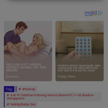
Tag:
#Sidrap
AJK FC Ditahan Imbang Ganra Utama FC 1-1 di Stadion
Ganggawa
Saling Balas Gol