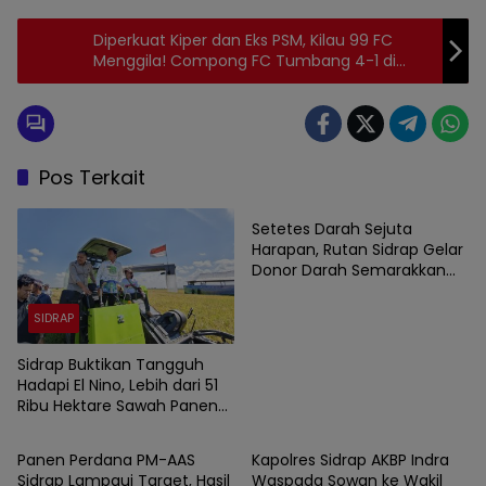
Diperkuat Kiper dan Eks PSM, Kilau 99 FC
Menggila! Compong FC Tumbang 4-1 di
Sidrap Cup 2026
Pos Terkait
SIDRAP
Setetes Darah Sejuta
Harapan, Rutan Sidrap Gelar
Donor Darah Semarakkan
HUT Ke-81 Kemerdekaan RI
SIDRAP
Sidrap Buktikan Tangguh
Hadapi El Nino, Lebih dari 51
Ribu Hektare Sawah Panen
SIDRAP
SIDRAP
dan PM-AAS Lampaui Target
Panen Perdana PM-AAS
Kapolres Sidrap AKBP Indra
Sidrap Lampaui Target, Hasil
Waspada Sowan ke Wakil