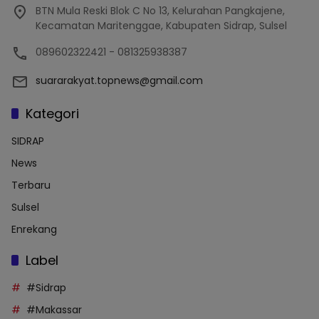
BTN Mula Reski Blok C No 13, Kelurahan Pangkajene,
Kecamatan Maritenggae, Kabupaten Sidrap, Sulsel
089602322421 - 081325938387
suararakyat.topnews@gmail.com
Kategori
SIDRAP
News
Terbaru
Sulsel
Enrekang
Label
#Sidrap
#Makassar