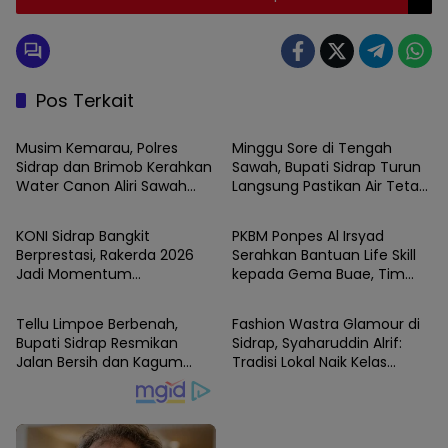
Pos Terkait
SIDRAP
SIDRAP
Musim Kemarau, Polres
Minggu Sore di Tengah
Sidrap dan Brimob Kerahkan
Sawah, Bupati Sidrap Turun
Water Canon Aliri Sawah
Langsung Pastikan Air Tetap
SIDRAP
SIDRAP
Warga
Mengalir ke Lahan Petani
KONI Sidrap Bangkit
PKBM Ponpes Al Irsyad
Berprestasi, Rakerda 2026
Serahkan Bantuan Life Skill
Jadi Momentum
kepada Gema Buae, Tim
SIDRAP
SIDRAP
Kebangkitan Olahraga
Penggerak PKK Sidrap
Berikan Coaching.
Tellu Limpoe Berbenah,
Fashion Wastra Glamour di
Bupati Sidrap Resmikan
Sidrap, Syaharuddin Alrif:
Jalan Bersih dan Kagum
Tradisi Lokal Naik Kelas
Karnaval HUT RI
dengan Sentuhan Modern