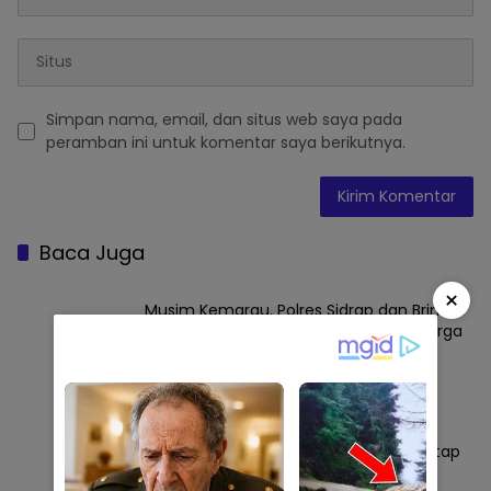
Simpan nama, email, dan situs web saya pada
peramban ini untuk komentar saya berikutnya.
Baca Juga
×
Musim Kemarau, Polres Sidrap dan Brimob
Kerahkan Water Canon Aliri Sawah Warga
SIDRAP
Agustus 9, 2026
Minggu Sore di Tengah Sawah, Bupati
Sidrap Turun Langsung Pastikan Air Tetap
Mengalir ke Lahan Petani