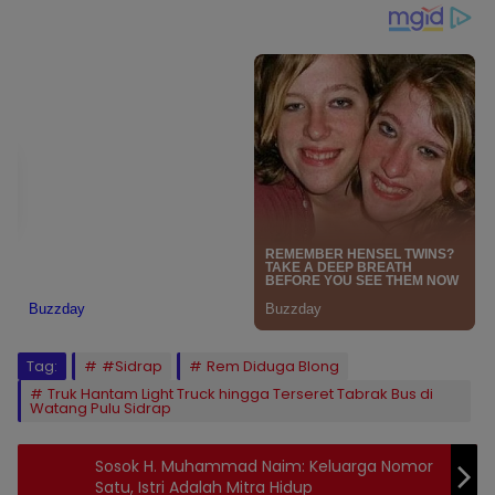
Tag:
#Sidrap
Rem Diduga Blong
Truk Hantam Light Truck hingga Terseret Tabrak Bus di
Watang Pulu Sidrap
Sosok H. Muhammad Naim: Keluarga Nomor
Satu, Istri Adalah Mitra Hidup