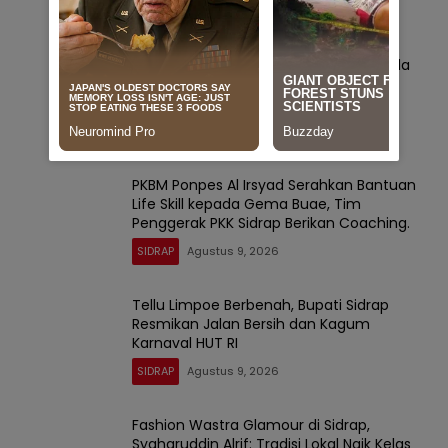
SIDRAP
Agustus 9, 2026
KONI Sidrap Bangkit Berprestasi, Rakerda
2026 Jadi Momentum Kebangkitan
Olahraga
SIDRAP
Agustus 9, 2026
PKBM Ponpes Al Irsyad Serahkan Bantuan
Life Skill kepada Gema Buae, Tim
Penggerak PKK Sidrap Berikan Coaching.
SIDRAP
Agustus 9, 2026
Tellu Limpoe Berbenah, Bupati Sidrap
Resmikan Jalan Bersih dan Kagum
Karnaval HUT RI
SIDRAP
Agustus 9, 2026
Fashion Wastra Glamour di Sidrap,
Syaharuddin Alrif: Tradisi Lokal Naik Kelas