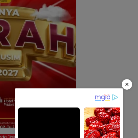
×
da Disini