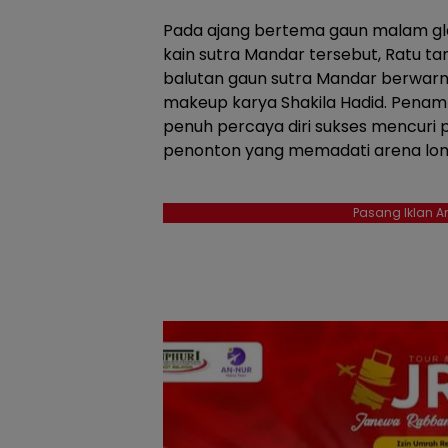
Pada ajang bertema gaun malam g
kain sutra Mandar tersebut, Ratu 
balutan gaun sutra Mandar berwarn
makeup karya Shakila Hadid. Penam
penuh percaya diri sukses mencuri 
penonton yang memadati arena lo
Pasang Iklan An