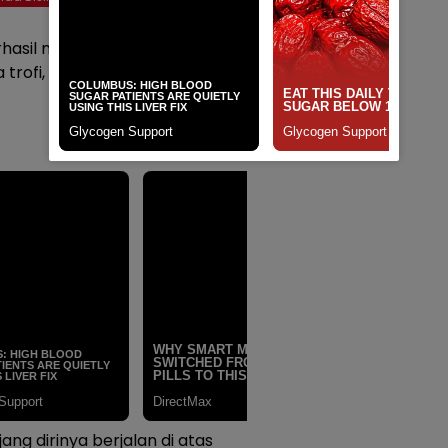
rhasil menembus posisi Top 3
fi, sertifikat, serta uang
ng dirinya berjalan di atas