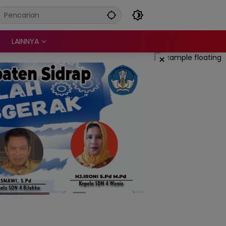
LAINNYA
×