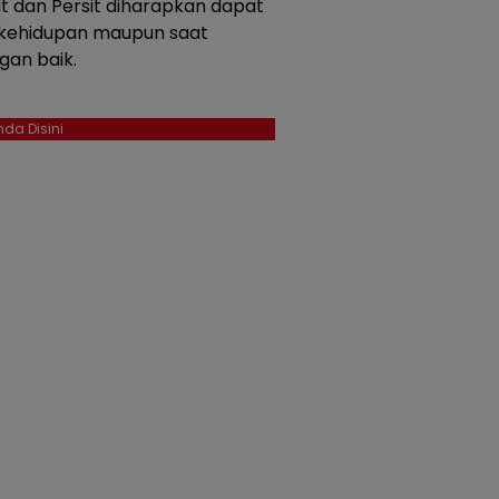
it dan Persit diharapkan dapat
 kehidupan maupun saat
gan baik.
da Disini