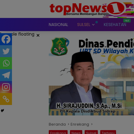
Langsung
ke
konten
NASIONAL
SULSEL
KESEHATAN
×
Beranda
Enrekang
Enrekang
News
Sulsel
Terbaru