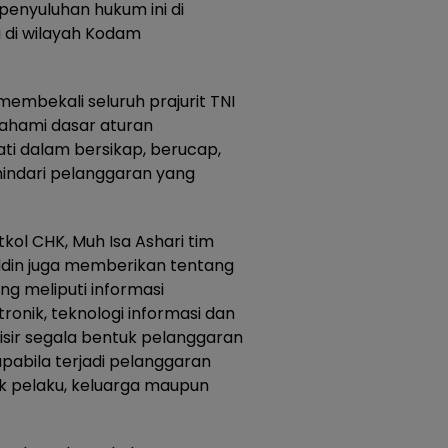
penyuluhan hukum ini di
 di wilayah Kodam
embekali seluruh prajurit TNI
ahami dasar aturan
ati dalam bersikap, berucap,
indari pelanggaran yang
ol CHK, Muh Isa Ashari tim
din juga memberikan tentang
g meliputi informasi
tronik, teknologi informasi dan
sir segala bentuk pelanggaran
pabila terjadi pelanggaran
ik pelaku, keluarga maupun