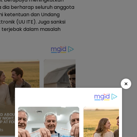
dia berharap seluruh anggota
i ketentuan dan Undang
tronik (UU ITE). Juga sanksi
ak terjebak dalam masalah
×