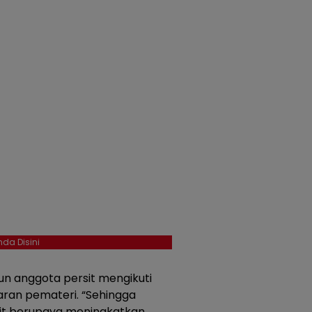
da Disini
un anggota persit mengikuti
an pemateri. “Sehingga
rit berupaya meningkatkan