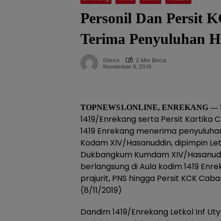
Personil Dan Persit
Terima Penyuluhan 
Darso
2 Min Baca
November 9, 2019
TOPNEWS1.ONLINE, ENREKANG —
1419/Enrekang serta Persit Kartika
1419 Enrekang menerima penyuluha
Kodam XIV/Hasanuddin, dipimpin Let
Dukbangkum Kumdam XIV/Hasanudd
berlangsung di Aula kodim 1419 Enreka
prajurit, PNS hingga Persit KCK Ca
(8/11/2019)
Dandim 1419/Enrekang Letkol Inf U