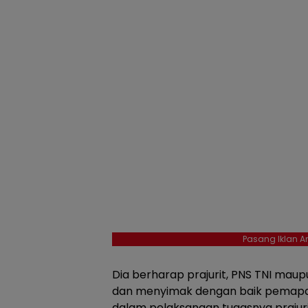
Pasang Iklan An
Dia berharap prajurit, PNS TNI maup
dan menyimak dengan baik pemapar
dalam pelaksanaan tugasnya praju