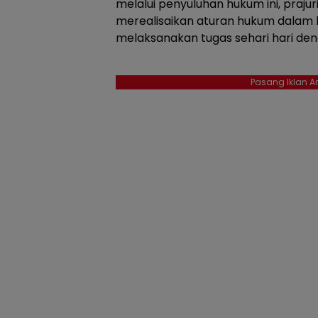
melalui penyuluhan hukum ini, prajur
merealisaikan aturan hukum dalam
melaksanakan tugas sehari hari den
Pasang Iklan An