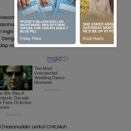
Hasanuddin Letkol CHK Muh Isa
asanuddin) mengungkapkan,
m ingin menumbuhkan
t. Dengan harapan tercipta
hadap norma hukum.
V/Hasanuddin Letkol CHK,Muh