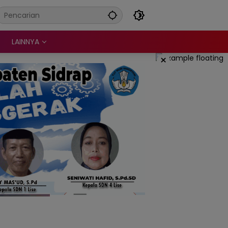
LAINNYA
×