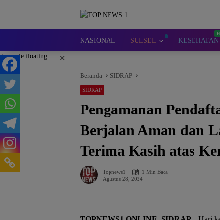
Langsung
ke
konten
NASIONAL
SULSEL
KESEHATAN
×
Beranda
SIDRAP
SIDRAP
Pengamanan Pendaft
Berjalan Aman dan La
Terima Kasih atas K
Topnews1
1 Min Baca
Agustus 28, 2024
TOPNEWS1.ONLINE, SIDRAP –
Hari ke