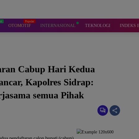
OTOMOTIF
INTERNASIONAL
TEKNOLOGI
INDEKS 
aran Cabup Hari Kedua
ncar, Kapolres Sidrap:
erjasama semua Pihak
dua pendaftaran calon bupati (cabup)