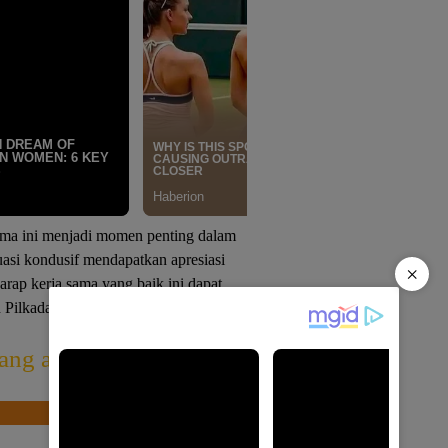
ama ini menjadi momen penting dalam
uasi kondusif mendapatkan apresiasi
×
arap kerja sama yang baik ini dapat
 Pilkada selesai.
(*/ibe)
ng artikel diatas?