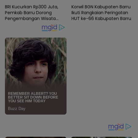
Sejak Dini di SMPN Satap 9
”Gerakan Bersama Cuci
1 Foto
BRI Kucurkan Rp300 Juta,
Korwil BGN Kabupaten Barru
Barru
Tangan Pintar”
Pemkab Barru Dorong
Ikuti Rangkaian Peringatan
Pengembangan Wisata
HUT ke-66 Kabupaten Barru
Pasir Putih Batupute