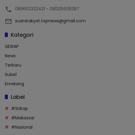
089602322421 - 081325938387
suararakyat.topnews@gmail.com
Kategori
SIDRAP
News
Terbaru
Sulsel
Enrekang
Label
#Sidrap
#Makassar
#Nasional