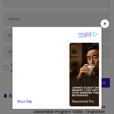
×
Simpan nama, email, dan situs web saya pada
peramban ini untuk komentar saya berikutnya.
Baca Juga
Mahasiswa KKN Profesi Kesehatan Unhas
Laksanakan Program “CERIA”, Tingkatkan