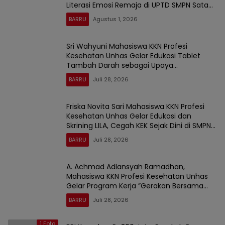
Literasi Emosi Remaja di UPTD SMPN Satap
9 Barru
BARRU
Agustus 1, 2026
Sri Wahyuni Mahasiswa KKN Profesi
Kesehatan Unhas Gelar Edukasi Tablet
Tambah Darah sebagai Upaya
Pencegahan Stunting Sejak Dini di UPTD
BARRU
Juli 28, 2026
SMP Negeri Satap 9 Barru
Friska Novita Sari Mahasiswa KKN Profesi
Kesehatan Unhas Gelar Edukasi dan
Skrining LILA, Cegah KEK Sejak Dini di SMPN
Satap 9 Barru
BARRU
Juli 28, 2026
A. Achmad Adlansyah Ramadhan,
Mahasiswa KKN Profesi Kesehatan Unhas
Gelar Program Kerja ”Gerakan Bersama
Cuci Tangan Pintar”
BARRU
Juli 28, 2026
1 Foto