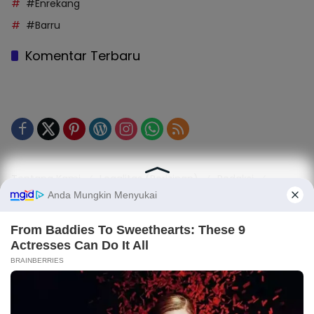
#Enrekang
#Barru
Komentar Terbaru
Tentang Kami
Legalitas (Perizinan)
Redaksi
SOP Perlindungan Jurnalis
Kode Etik Jurnalistik (KEJ)
Kode Etik Perilaku Perusahaan (KEPP)
Pedoman Media Siber (PMS)
Kode Etik Redaksi / Perusahaan PT TOP MEDIA MANDIRI
Disclaimer
Privacy Policy
Copy Right 2025 | PT. TOP MEDIA MANDIRI