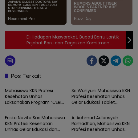
Di Hadapan Masyarakat, Bupati Barru Lantik
Pejabat Baru dan Tegaskan Komitmen
Integritas ASN
Pos Terkait
BARRU
BARRU
Mahasiswa KKN Profesi
Sri Wahyuni Mahasiswa KKN
Kesehatan Unhas
Profesi Kesehatan Unhas
Laksanakan Program “CERIA”,
Gelar Edukasi Tablet
BARRU
BARRU
Tingkatkan Literasi Emosi
Tambah Darah sebagai
Remaja di UPTD SMPN Satap
Upaya Pencegahan Stunting
Friska Novita Sari Mahasiswa
A. Achmad Adlansyah
9 Barru
Sejak Dini di UPTD SMP
KKN Profesi Kesehatan
Ramadhan, Mahasiswa KKN
Negeri Satap 9 Barru
Unhas Gelar Edukasi dan
Profesi Kesehatan Unhas
BARRU
BARRU
Skrining LILA, Cegah KEK
Gelar Program Kerja