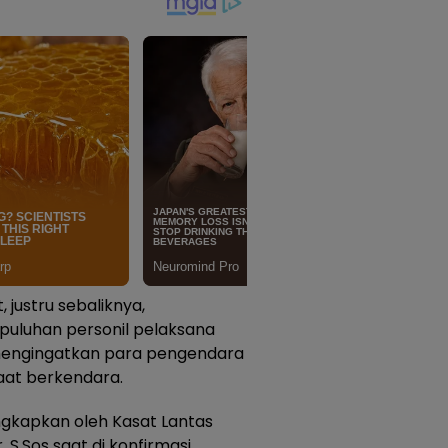
, justru sebaliknya,
puluhan personil pelaksana
k mengingatkan para pengendara
aat berkendara.
ungkapkan oleh Kasat Lantas
, S.Sos saat di konfirmasi