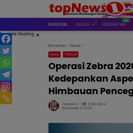
Langsung
ke
konten
NASIONAL
SULSEL
KESEHATAN
×
Beranda
News
News
TORAJA
Operasi Zebra 2020
Kedepankan Aspek
Himbauan Penceg
Topnews1
2 Min Baca
November 3, 2020