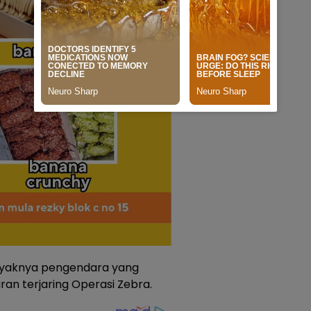
anyaknya pengendara yang
ran terjaring Operasi Zebra.