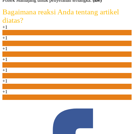
Polsek Mamajang untuk penyerahan tersangka.
(ibe)
Bagaimana reaksi Anda tentang artikel
diatas?
+1
0
+1
0
+1
0
+1
0
+1
0
+1
0
+1
0