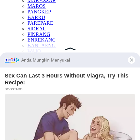
MAKASSAR
MAROS
PANGKEP
BARRU
PAREPARE
SIDRAP
PINRANG
ENREKANG
BANTAENG
WAJO
BONE
BULUKUMBA
GOWA
JENEPONTO
LUWU
LUWU TIMUR
LUWU UTARA
PALOPO
SINJAI
SOPPENG
TAKALAR
KESEHATAN
OTOMOTIF
INTERNASIONAL
TEKNOLOGI