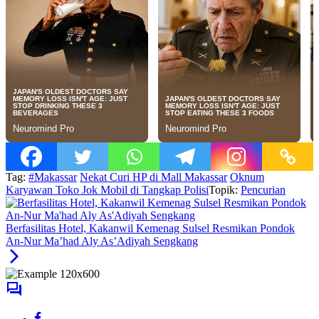
Tag:
#Makassar
Nekat Curi HP di Mall Makassar
Oknum
Karyawan Toko Jok Mobil di Tangkap Polisi
Topik:
Pencurian
Berfasilitas Hotel, Kakanwil Kemenag Sulsel Resmikan Pondok
An-Nur Ma’had Aly As’Adiyah Sengkang