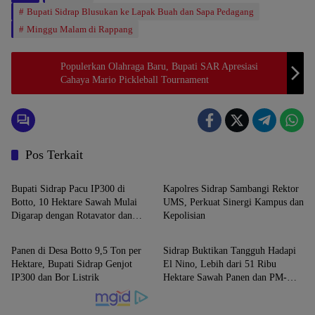
Bupati Sidrap Blusukan ke Lapak Buah dan Sapa Pedagang
Minggu Malam di Rappang
Populerkan Olahraga Baru, Bupati SAR Apresiasi
Cahaya Mario Pickleball Tournament
Pos Terkait
SIDRAP
SIDRAP
Bupati Sidrap Pacu IP300 di
Kapolres Sidrap Sambangi Rektor
Botto, 10 Hektare Sawah Mulai
UMS, Perkuat Sinergi Kampus dan
Digarap dengan Rotavator dan
Kepolisian
SIDRAP
SIDRAP
Traktor
Panen di Desa Botto 9,5 Ton per
Sidrap Buktikan Tangguh Hadapi
Hektare, Bupati Sidrap Genjot
El Nino, Lebih dari 51 Ribu
IP300 dan Bor Listrik
Hektare Sawah Panen dan PM-
AAS Lampaui Target