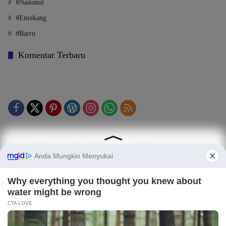
#Nasional
#Enrekang
#Barru
Komentar Terbaru
Tentang Kami
Legalitas (Perizinan)
Redaksi
SOP Perlindungan Jurnalis
Kode Etik Jurnalistik (KEJ)
Kode Etik Perilaku Perusahaan (KEPP)
Pedoman Media Siber (PMS)
Kode Etik Redaksi / Perusahaan PT TOP MEDIA MANDIRI
Disclaimer
Privacy Policy