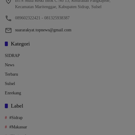
BTN Mula Reski Blok C No 13, Kelurahan Pangkajene,
Kecamatan Maritenggae, Kabupaten Sidrap, Sulsel
089602322421 - 081325938387
suararakyat.topnews@gmail.com
Kategori
SIDRAP
News
Terbaru
Sulsel
Enrekang
Label
#Sidrap
#Makassar