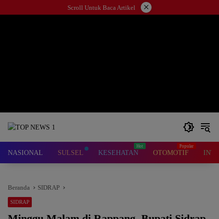
Langsung
×
Scroll Untuk Baca Artikel
ke
konten
NASIONAL
SULSEL
KESEHATAN
OTOMOTIF
INT
Beranda
SIDRAP
SIDRAP
Minggu Malam di Rappang, Bupati Sidrap