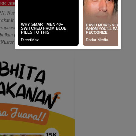
da Disini
PN, Nusron Wahid, menyampaikan
kat Indonesia, kepada publik,
rapa waktu yang lalu (terkait
mbulkan polemik di masyarakat dan
 Nusron.