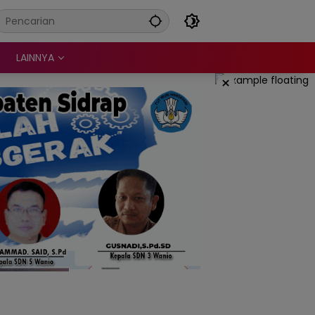
LAINNYA
×