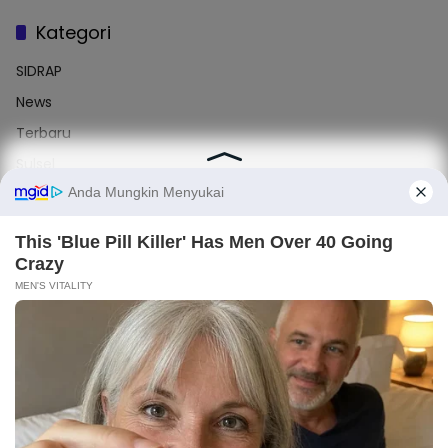
Kategori
SIDRAP
News
Terbaru
Sulsel
Enrekang
Label
#Sidrap
#Makassar
#Nasional
#Enrekang
#Barru
Light
Dark
×
Komentar Terbaru