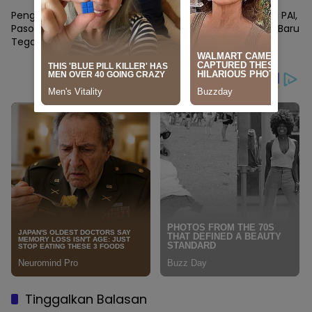
Sekolah
Penghijauan Hutan Pinus
UNIMEN Resmi Miliki Prodi PAI,
Pasongken, HIMAGRO UNIMEN
Siap Terima Mahasiswa Baru
Tegaskan Komitmen pada
Tahun Ini
Lingkungan
Tinggalkan Balasan