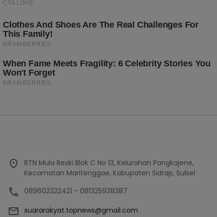
BTN Mula Reski Blok C No 13, Kelurahan Pangkajene,
Kecamatan Maritenggae, Kabupaten Sidrap, Sulsel
089602322421 - 081325938387
suararakyat.topnews@gmail.com