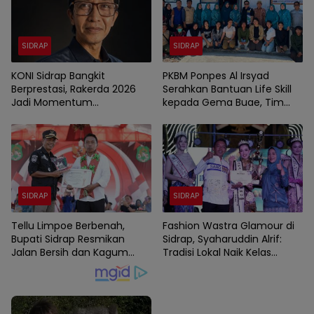
SIDRAP
SIDRAP
KONI Sidrap Bangkit
PKBM Ponpes Al Irsyad
Berprestasi, Rakerda 2026
Serahkan Bantuan Life Skill
Jadi Momentum
kepada Gema Buae, Tim
Kebangkitan Olahraga
Penggerak PKK Sidrap
Berikan Coaching.
SIDRAP
SIDRAP
Tellu Limpoe Berbenah,
Fashion Wastra Glamour di
Bupati Sidrap Resmikan
Sidrap, Syaharuddin Alrif:
Jalan Bersih dan Kagum
Tradisi Lokal Naik Kelas
Karnaval HUT RI
dengan Sentuhan Modern