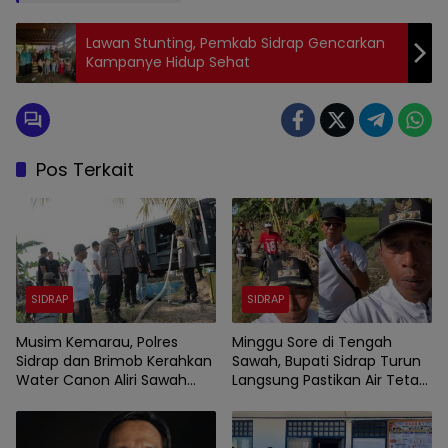
Lawan Stunting, Pemkab Sidrap Gencarkan
Kampanye Hidup Sehat
Pos Terkait
SIDRAP
SIDRAP
Musim Kemarau, Polres
Minggu Sore di Tengah
Sidrap dan Brimob Kerahkan
Sawah, Bupati Sidrap Turun
Water Canon Aliri Sawah
Langsung Pastikan Air Tetap
Warga
Mengalir ke Lahan Petani