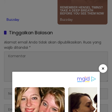
Tinggalkan Balasan
Alamat email Anda tidak akan dipublikasikan.
Ruas yang
wajib ditandai
*
×