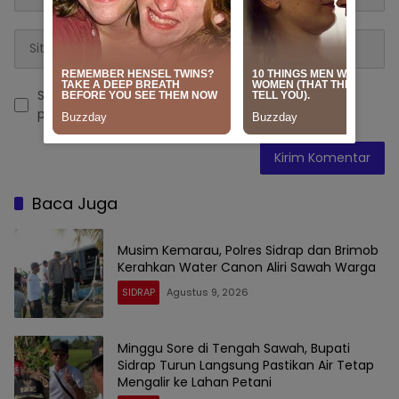
Simpan nama, email, dan situs web saya pada
peramban ini untuk komentar saya berikutnya.
Baca Juga
Musim Kemarau, Polres Sidrap dan Brimob
Kerahkan Water Canon Aliri Sawah Warga
SIDRAP
Agustus 9, 2026
Minggu Sore di Tengah Sawah, Bupati
Sidrap Turun Langsung Pastikan Air Tetap
Mengalir ke Lahan Petani