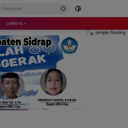
LAINNYA
×