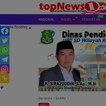
Langsung
ke
konten
NASIONAL
SULSEL
KESEHATAN
×
Beranda
BARRU
BARRU