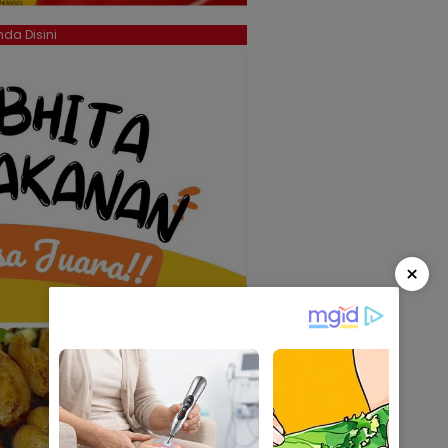
da Disini
×