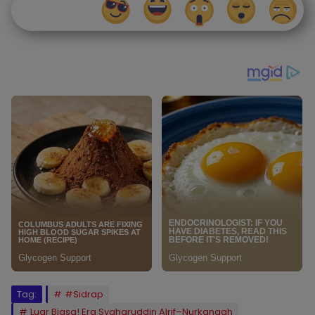
Tag:
#Sidrap
Luar Biasa! Era Syaharuddin Alrif–Nurkanaah