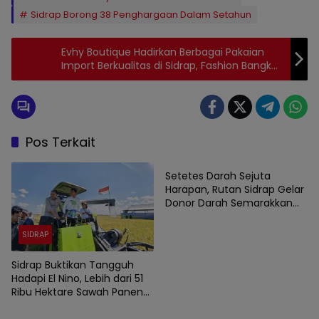
Sidrap Borong 38 Penghargaan Dalam Setahun
Evhy Boutique Hadirkan Berbagai Pakaian
Import Berkualitas di Sidrap, Fashion Bangkok
dan Cina
Pos Terkait
SIDRAP
Setetes Darah Sejuta
Harapan, Rutan Sidrap Gelar
Donor Darah Semarakkan
HUT Ke-81 Kemerdekaan RI
SIDRAP
Sidrap Buktikan Tangguh
Hadapi El Nino, Lebih dari 51
Ribu Hektare Sawah Panen
SIDRAP
SIDRAP
dan PM-AAS Lampaui Target