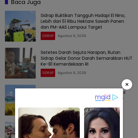
Baca Juga
Sidrap Buktikan Tangguh Hadapi El Nino,
Lebih dari 51 Ribu Hektare Sawah Panen
dan PM-AAS Lampaui Target
SIDRAP
Agustus 6, 2026
Setetes Darah Sejuta Harapan, Rutan
Sidrap Gelar Donor Darah Semarakkan HUT
Ke-81 Kemerdekaan RI
SIDRAP
Agustus 6, 2026
×
Panen Perdana PM-AAS Sidrap Lampaui
Target, Hasil Capai 11,2 Ton per Hektare
SIDRAP
Agustus 6, 2026
Kapolres Sidrap AKBP Indra Waspada
Sowan ke Wakil Bupati, Perkuat Sinergi
Jaga Kamtibmas dan Dukung