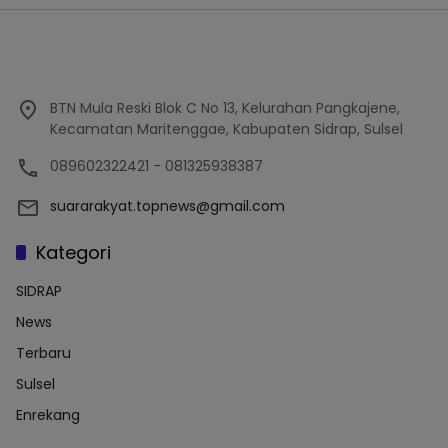
BTN Mula Reski Blok C No 13, Kelurahan Pangkajene,
Kecamatan Maritenggae, Kabupaten Sidrap, Sulsel
089602322421 - 081325938387
suararakyat.topnews@gmail.com
Kategori
SIDRAP
News
Terbaru
Sulsel
Enrekang