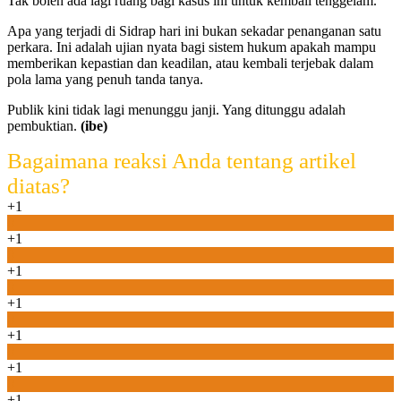
Tak boleh ada lagi ruang bagi kasus ini untuk kembali tenggelam.
Apa yang terjadi di Sidrap hari ini bukan sekadar penanganan satu
perkara. Ini adalah ujian nyata bagi sistem hukum apakah mampu
memberikan kepastian dan keadilan, atau kembali terjebak dalam
pola lama yang penuh tanda tanya.
Publik kini tidak lagi menunggu janji. Yang ditunggu adalah
pembuktian.
(ibe)
Bagaimana reaksi Anda tentang artikel
diatas?
+1
0
+1
0
+1
0
+1
0
+1
0
+1
0
+1