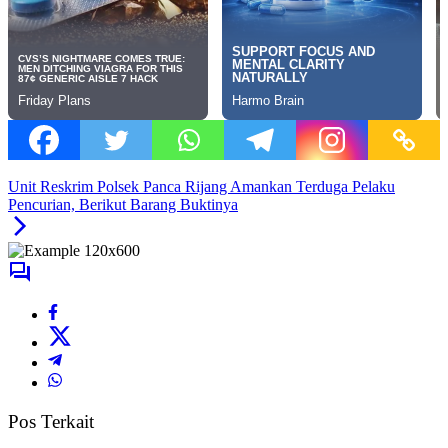
Unit Reskrim Polsek Panca Rijang Amankan Terduga Pelaku
Pencurian, Berikut Barang Buktinya
Pos Terkait