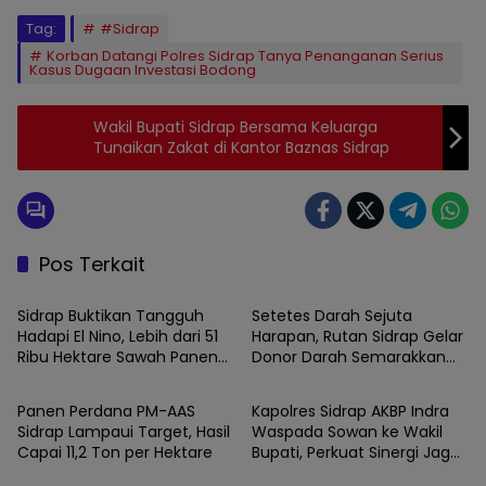
Tag:
#Sidrap
Korban Datangi Polres Sidrap Tanya Penanganan Serius
Kasus Dugaan Investasi Bodong
Wakil Bupati Sidrap Bersama Keluarga
Tunaikan Zakat di Kantor Baznas Sidrap
Pos Terkait
SIDRAP
SIDRAP
Sidrap Buktikan Tangguh
Setetes Darah Sejuta
Hadapi El Nino, Lebih dari 51
Harapan, Rutan Sidrap Gelar
Ribu Hektare Sawah Panen
Donor Darah Semarakkan
SIDRAP
SIDRAP
dan PM-AAS Lampaui Target
HUT Ke-81 Kemerdekaan RI
Panen Perdana PM-AAS
Kapolres Sidrap AKBP Indra
Sidrap Lampaui Target, Hasil
Waspada Sowan ke Wakil
Capai 11,2 Ton per Hektare
Bupati, Perkuat Sinergi Jaga
SIDRAP
SIDRAP
Kamtibmas dan Dukung