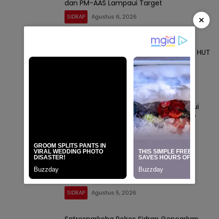
dan PM-AAS Lampaui Target
×
SIDRAP
Agustus 6, 2026
Setetes Darah Sejuta Harapan, Rutan
Sidrap Gelar Donor Darah Semarakkan HUT
Ke-81 Kemerdekaan RI
SIDRAP
Agustus 6, 2026
Panen Perdana PM-AAS Sidrap Lampaui
Target, Hasil Capai 11,2 Ton per Hektare
SIDRAP
Agustus 6, 2026
Kapolres Sidrap AKBP Indra Waspada
Sowan ke Wakil Bupati, Perkuat Sinergi
Jaga Kamtibmas dan Dukung
Pembangunan
SIDRAP
Agustus 5, 2026