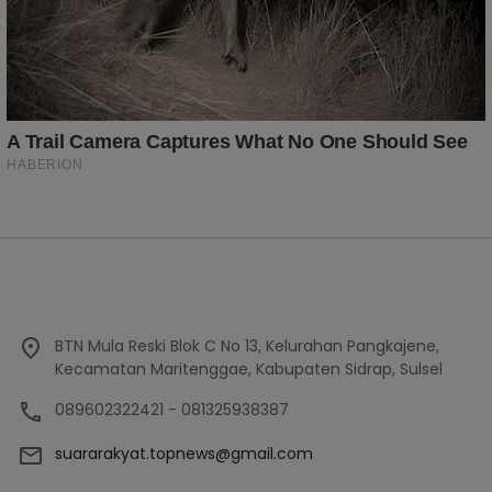
BTN Mula Reski Blok C No 13, Kelurahan Pangkajene,
Kecamatan Maritenggae, Kabupaten Sidrap, Sulsel
089602322421 - 081325938387
suararakyat.topnews@gmail.com