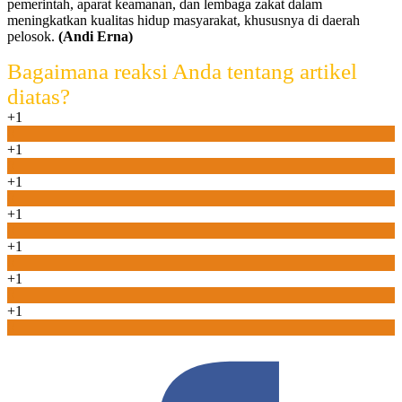
pemerintah, aparat keamanan, dan lembaga zakat dalam
meningkatkan kualitas hidup masyarakat, khususnya di daerah
pelosok.
(Andi Erna)
Bagaimana reaksi Anda tentang artikel
diatas?
+1
0
+1
0
+1
0
+1
0
+1
0
+1
0
+1
0