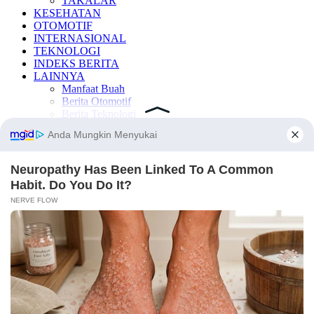
TAKALAR
KESEHATAN
OTOMOTIF
INTERNASIONAL
TEKNOLOGI
INDEKS BERITA
LAINNYA
Manfaat Buah
Berita Otomotif
Berita Teknologi
Berita Internasional
Nissan
Mitsubishi
Rusia
Ukraina
×