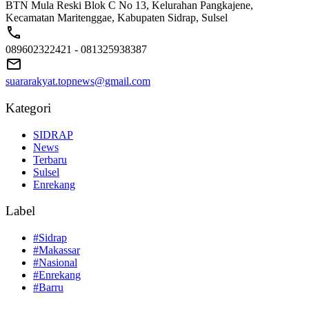
BTN Mula Reski Blok C No 13, Kelurahan Pangkajene,
Kecamatan Maritenggae, Kabupaten Sidrap, Sulsel
089602322421 - 081325938387
suararakyat.topnews@gmail.com
Kategori
SIDRAP
News
Terbaru
Sulsel
Enrekang
Label
#Sidrap
#Makassar
#Nasional
#Enrekang
#Barru