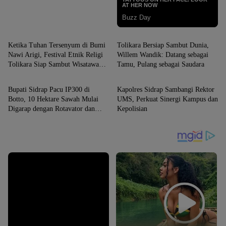
SIDRAP
SIDRAP
Ketika Tuhan Tersenyum di Bumi
Tolikara Bersiap Sambut Dunia,
Nawi Arigi, Festival Etnik Religi
Willem Wandik: Datang sebagai
Tolikara Siap Sambut Wisatawan
Tamu, Pulang sebagai Saudara
SIDRAP
SIDRAP
Dunia
Bupati Sidrap Pacu IP300 di
Kapolres Sidrap Sambangi Rektor
Botto, 10 Hektare Sawah Mulai
UMS, Perkuat Sinergi Kampus dan
Digarap dengan Rotavator dan
Kepolisian
Traktor