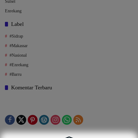
Sulsel
Enrekang
Label
#Sidrap
#Makassar
#Nasional
#Enrekang
#Barru
Komentar Terbaru