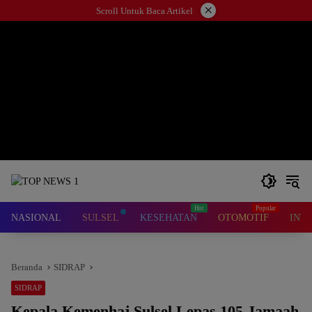
Langsung
×
Scroll Untuk Baca Artikel
ke
konten
NASIONAL
SULSEL
KESEHATAN
OTOMOTIF
INT
Beranda
SIDRAP
SIDRAP
Kepala Kemenhaj Sulsel Lepas 105 Jamaah