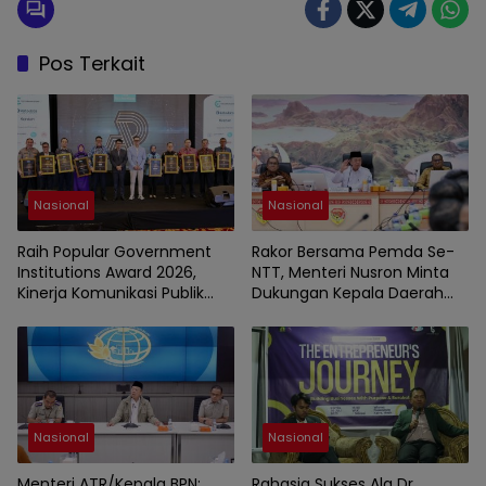
Pos Terkait
Nasional
Nasional
Raih Popular Government
Rakor Bersama Pemda Se-
Institutions Award 2026,
NTT, Menteri Nusron Minta
Kinerja Komunikasi Publik
Dukungan Kepala Daerah
Kementerian ATR/BPN
Wujudkan Transformasi
Kembali Diakui
Layanan Pertanahan
Nasional
Nasional
Menteri ATR/Kepala BPN:
Rahasia Sukses Ala Dr.