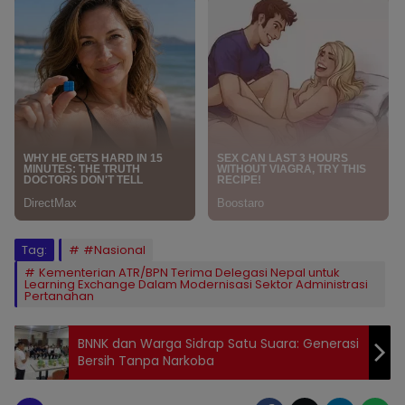
Tag:
#Nasional
Kementerian ATR/BPN Terima Delegasi Nepal untuk
Learning Exchange Dalam Modernisasi Sektor Administrasi
Pertanahan
BNNK dan Warga Sidrap Satu Suara: Generasi
Bersih Tanpa Narkoba