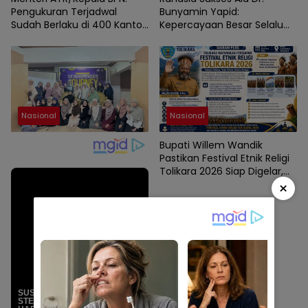
Pengukuran Terjadwal
Bunyamin Yapid:
Sudah Berlaku di 400 Kantor
Kepercayaan Besar Selalu
Pertanahan.
Berawal dari Amanah Kecil
Nasional
Nasional
Bupati Willem Wandik
Pastikan Festival Etnik Religi
Tolikara 2026 Siap Digelar,
Targetkan Sukses dan
×
Berdampak bagi Daerah