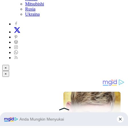
Mitsubishi
Rusia
Ukraina
×
×