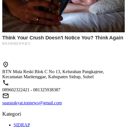
BTN Mula Reski Blok C No 13, Kelurahan Pangkajene,
Kecamatan Maritenggae, Kabupaten Sidrap, Sulsel
089602322421 - 081325938387
suararakyat.topnews@gmail.com
Kategori
SIDRAP