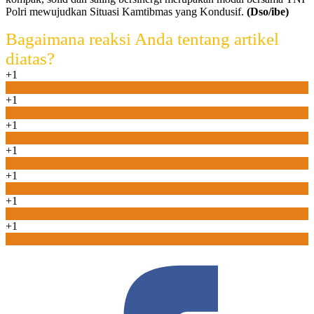
Polri mewujudkan Situasi Kamtibmas yang Kondusif.
(Dso/ibe)
Bagaimana reaksi Anda tentang artikel
diatas?
+1
0
+1
0
+1
0
+1
0
+1
0
+1
0
+1
0