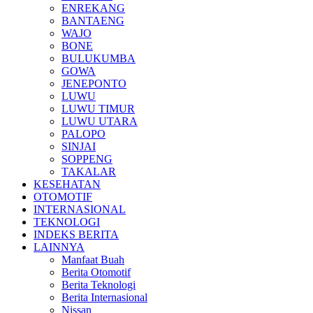
ENREKANG
BANTAENG
WAJO
BONE
BULUKUMBA
GOWA
JENEPONTO
LUWU
LUWU TIMUR
LUWU UTARA
PALOPO
SINJAI
SOPPENG
TAKALAR
KESEHATAN
OTOMOTIF
INTERNASIONAL
TEKNOLOGI
INDEKS BERITA
LAINNYA
Manfaat Buah
Berita Otomotif
Berita Teknologi
Berita Internasional
Nissan