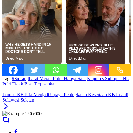
Tag:
#Sidrap
Ibarat Merah Putih Hanya Satu
Kapolres Sidrap: TNI-
Polri Tidak Bisa Terpisahkan
Lomba KB Pria Menjadi Upaya Peningkatan Kesertaan KB Pria di
Sulawesi Selatan