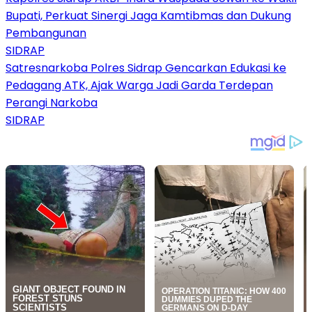
Bupati, Perkuat Sinergi Jaga Kamtibmas dan Dukung
Pembangunan
SIDRAP
Satresnarkoba Polres Sidrap Gencarkan Edukasi ke
Pedagang ATK, Ajak Warga Jadi Garda Terdepan
Perangi Narkoba
SIDRAP