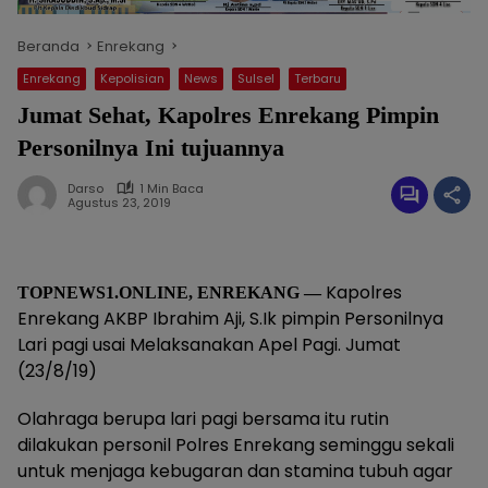
Beranda
Enrekang
Enrekang
Kepolisian
News
Sulsel
Terbaru
Jumat Sehat, Kapolres Enrekang Pimpin
Personilnya Ini tujuannya
Darso
1 Min Baca
Agustus 23, 2019
Kapolres
TOPNEWS1.ONLINE, ENREKANG —
Enrekang AKBP Ibrahim Aji, S.Ik pimpin Personilnya
Lari pagi usai Melaksanakan Apel Pagi. Jumat
(23/8/19)
Olahraga berupa lari pagi bersama itu rutin
dilakukan personil Polres Enrekang seminggu sekali
untuk menjaga kebugaran dan stamina tubuh agar