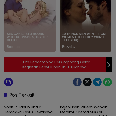
Tim Pendamping UMS Rappang Gelar
Kegiatan Penyuluhan, Ini Tujuannya
Pos Terkait
Enrekang
News
Vonis 7 Tahun untuk
Kejeniusan Willem Wandik
Terdakwa Kasus Tewasnya
Meramu Skema MBG di