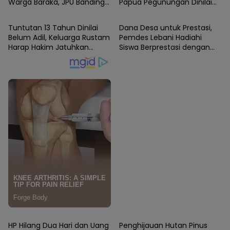
Warga Baraka, JPU Banding
Papua Pegunungan Dinilai
Enrekang
Enrekang
Putusan PN Enrekang
Layak Jadi Rujukan Nasional
Tuntutan 13 Tahun Dinilai
Dana Desa untuk Prestasi,
Belum Adil, Keluarga Rustam
Pemdes Lebani Hadiahi
Harap Hakim Jatuhkan
Siswa Berprestasi dengan
Hukuman Maksimal ke
Tas dan Perlengkapan
Pelaku
Sekolah
Enrekang
Enrekang
HP Hilang Dua Hari dan Uang
Penghijauan Hutan Pinus