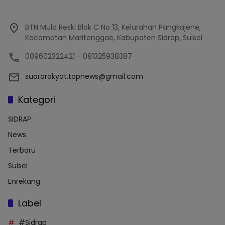
BTN Mula Reski Blok C No 13, Kelurahan Pangkajene,
Kecamatan Maritenggae, Kabupaten Sidrap, Sulsel
089602322421 - 081325938387
suararakyat.topnews@gmail.com
Kategori
SIDRAP
News
Terbaru
Sulsel
Enrekang
Label
#Sidrap