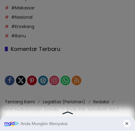
#Makassar
#Nasional
#Enrekang
#Barru
Komentar Terbaru
Tentang Kami
Legalitas (Perizinan)
Redaksi
SOP Perlindungan Jurnalis
Kode Etik Jurnalistik (KEJ)
Kode Etik Perilaku Perusahaan (KEPP)
Pedoman Media Siber (PMS)
Kode Etik Redaksi / Perusahaan PT TOP MEDIA MANDIRI