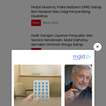
Peduli Sesama, Fraksi NasDem DPRD Sidrap
Beri Harapan Baru bagi Penyandang
Disabilitas
News
Mei 8, 2026
Hadir Dengan Layanan Penjualan dan
Service Kendaraan, Mobil Daihatsu
Semakin Diminati Warga Sidrap.
×
Berita
April 11, 2026
Terindikasi Langgar Kebijakan Menhub,
UPPKB Tana Batue Beroperasi Hingga
Subuh Saat Posko Angkutan Lebaran
Berlangsung
News
Maret 18, 2026
Kajari Sidrap Lantik Kasi Datun dan Kasi
Pidum Baru
News
Januari 30, 2026