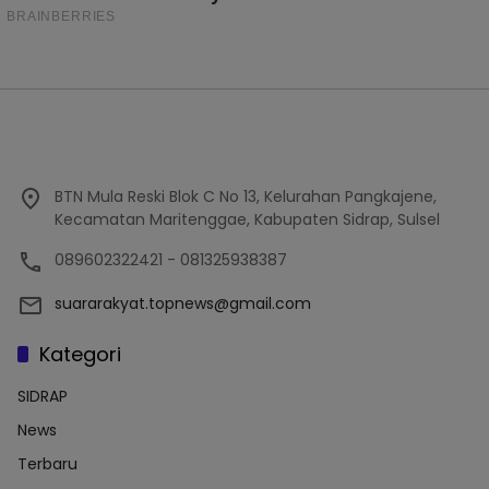
BTN Mula Reski Blok C No 13, Kelurahan Pangkajene,
Kecamatan Maritenggae, Kabupaten Sidrap, Sulsel
089602322421 - 081325938387
suararakyat.topnews@gmail.com
Kategori
SIDRAP
News
Terbaru