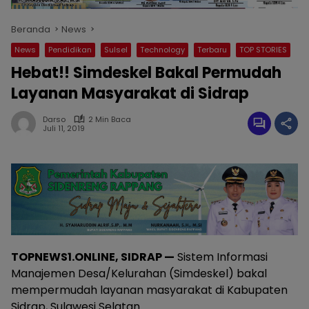
Beranda
News
News
Pendidikan
Sulsel
Technology
Terbaru
TOP STORIES
Hebat!! Simdeskel Bakal Permudah
Layanan Masyarakat di Sidrap
Darso
2 Min Baca
Juli 11, 2019
TOPNEWS1.ONLINE, SIDRAP —
Sistem Informasi
Manajemen Desa/Kelurahan (Simdeskel) bakal
mempermudah layanan masyarakat di Kabupaten
Sidrap, Sulawesi Selatan.