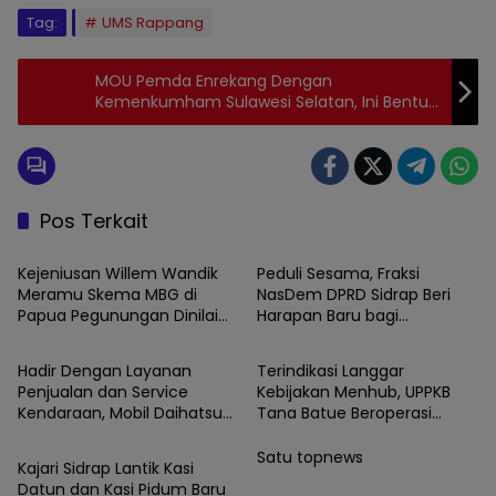
Tag:
UMS Rappang
MOU Pemda Enrekang Dengan
Kemenkumham Sulawesi Selatan, Ini Bentuk
Kerjasamanya!
Pos Terkait
News
News
Kejeniusan Willem Wandik
Peduli Sesama, Fraksi
Meramu Skema MBG di
NasDem DPRD Sidrap Beri
Papua Pegunungan Dinilai
Harapan Baru bagi
Berita
News
Layak Jadi Rujukan Nasional
Penyandang Disabilitas
Hadir Dengan Layanan
Terindikasi Langgar
Penjualan dan Service
Kebijakan Menhub, UPPKB
Kendaraan, Mobil Daihatsu
Tana Batue Beroperasi
News
Semakin Diminati Warga
Hingga Subuh Saat Posko
Sidrap.
Angkutan Lebaran
Satu topnews
Kajari Sidrap Lantik Kasi
Berlangsung
Datun dan Kasi Pidum Baru