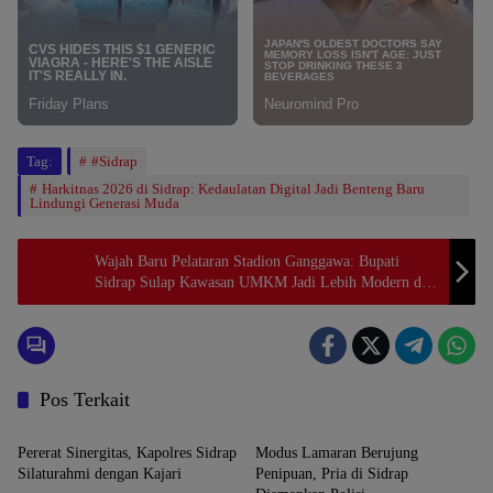
Tag:
#Sidrap
Harkitnas 2026 di Sidrap: Kedaulatan Digital Jadi Benteng Baru
Lindungi Generasi Muda
Wajah Baru Pelataran Stadion Ganggawa: Bupati
Sidrap Sulap Kawasan UMKM Jadi Lebih Modern dan
Eksklusif
Pos Terkait
SIDRAP
SIDRAP
Pererat Sinergitas, Kapolres Sidrap
Modus Lamaran Berujung
Silaturahmi dengan Kajari
Penipuan, Pria di Sidrap