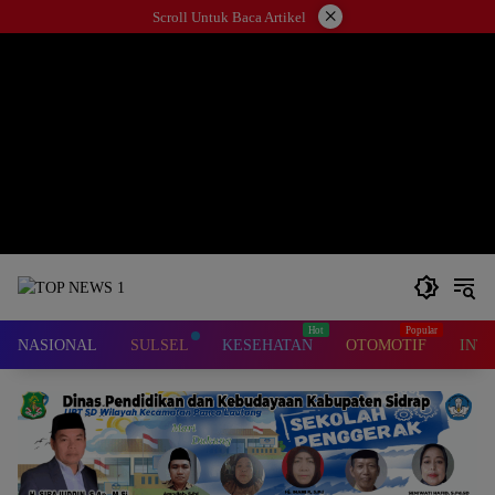
Langsung
×
Scroll Untuk Baca Artikel
ke
konten
NASIONAL
SULSEL
KESEHATAN
OTOMOTIF
INT