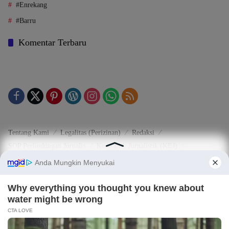
#Enrekang
#Barru
Komentar Terbaru
Tentang Kami
Legalitas (Perizinan)
Redaksi
SOP Perlindungan Jurnalis
Kode Etik Jurnalistik (KEJ)
Kode Etik Perilaku Perusahaan (KEPP)
Pedoman Media Siber (PMS)
Kode Etik Redaksi / Perusahaan PT TOP MEDIA MANDIRI
Disclaimer
Privacy Policy
Copy Right 2025 | PT. TOP MEDIA MANDIRI