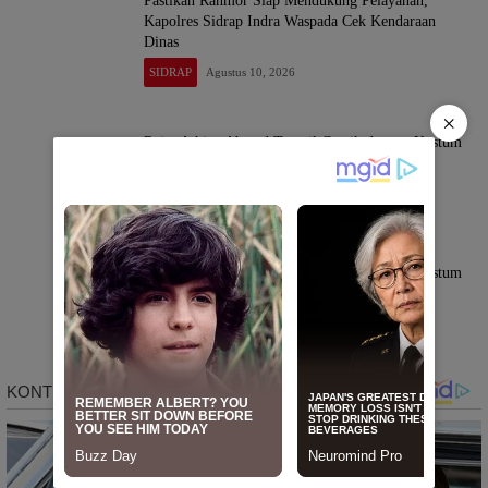
Pastikan Ranmor Siap Mendukung Pelayanan,
Kapolres Sidrap Indra Waspada Cek Kendaraan
Dinas
SIDRAP
Agustus 10, 2026
×
Raise Athiya Ahmad Tampil Cantik dengan Kostum
Daur Ulang di Karnaval HUT RI ke-81
SIDRAP
Agustus 10, 2026
Raise Athiya Ahmad Tampil Cantik dengan Kostum
Daur Ulang di Karnaval HUT RI ke-81
SIDRAP
Agustus 10, 2026