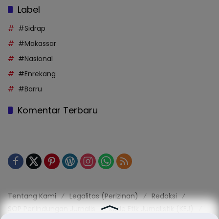
Label
#Sidrap
#Makassar
#Nasional
#Enrekang
#Barru
Komentar Terbaru
Tentang Kami
Legalitas (Perizinan)
Redaksi
SOP Perlindungan Jurnalis
Kode Etik Jurnalistik (KEJ)