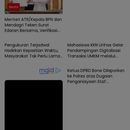
Berita
Menteri ATR/Kepala BPN dan
Mendagri Teken Surat
Edaran Bersama, Verifikasi
Berita
Berita
BPHTB Dipercepat Jadi 3
Hari.
Pengukuran Terjadwal
Mahasiswa KKN Unhas Gelar
Hadirkan Kepastian Waktu,
Pendampingan Digitalisasi
Masyarakat Tak Perlu Lama
Transaksi UMKM melalui
Berita
Berita
Menunggu Layanan
Pemanfaatan QRIS di Desa
Pertanahan
Sendana
Ketua DPRD Bone Dilaporkan
ke Polres atas Dugaan
Penganiayaan Staf
Sekretariat DPRD