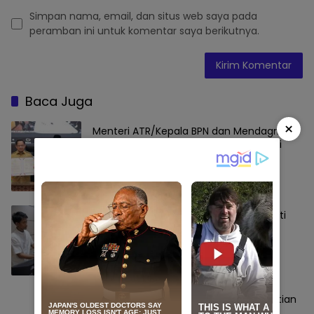
Simpan nama, email, dan situs web saya pada
peramban ini untuk komentar saya berikutnya.
Baca Juga
×
Menteri ATR/Kepala BPN dan Mendagri
Teken Surat Edaran Bersama, Verifikasi
BPHTB Dipercepat Jadi 3 Hari.
Berita
Agustus 10, 2026
Masyarakat Dapatkan Jadwal Ukur Pasti
dan PBT Terbit Cepat Berkat Layanan
Pengukuran Terjadwal
Berita
Agustus 10, 2026
Pengukuran Terjadwal Hadirkan Kepastian
Waktu, Masyarakat Tak Perlu Lama