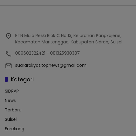
BTN Mula Reski Blok C No 13, Kelurahan Pangkajene,
Kecamatan Maritenggae, Kabupaten Sidrap, Sulsel
089602322421 - 081325938387
suararakyat.topnews@gmail.com
Kategori
SIDRAP
News
Terbaru
Sulsel
Enrekang