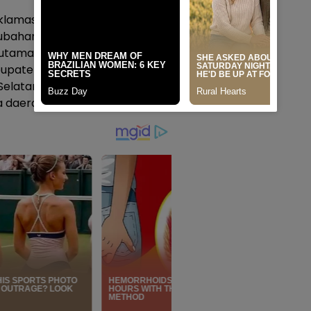
 aklamasi menyampaikan
han signifikan bagi dunia
et utama yang dicanangkan
upaten Barru pada peringkat
i Selatan dengan
a daerah.