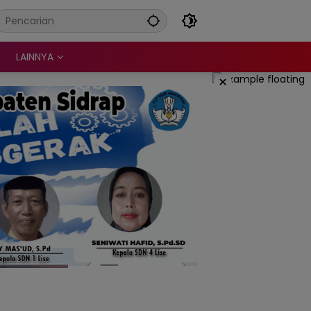
LAINNYA
×