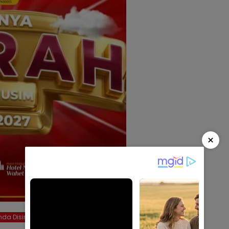
×
da Disini