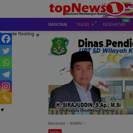
Langsung
ke
konten
NASIONAL
SULSEL
KESEHATAN
×
Beranda
BARRU
BARRU