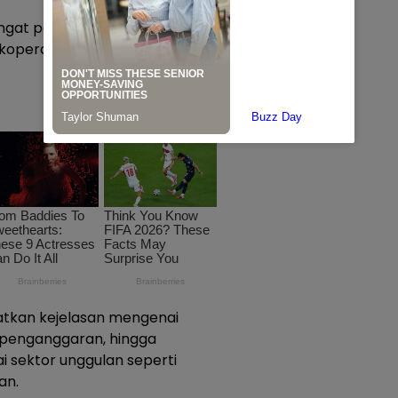
sangat penting agar
erasi berjalan sesuai arah
atkan kejelasan mengenai
 penganggaran, hingga
 sektor unggulan seperti
an.