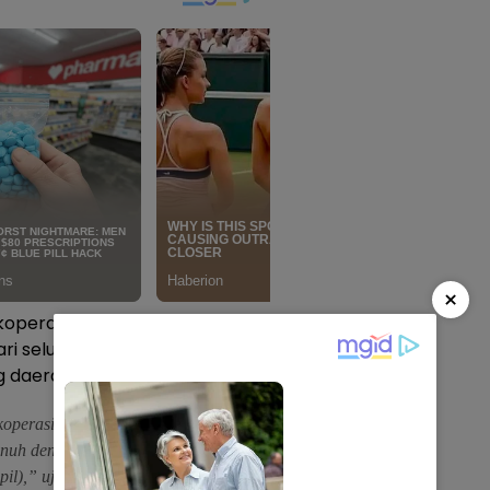
×
perasi di desa dan kelurahan
i seluruh pihak, termasuk
 daerah pemilihan.
koperasi merah putih di
penuh dengan melibatkan DPRD
pil),” ujarnya.