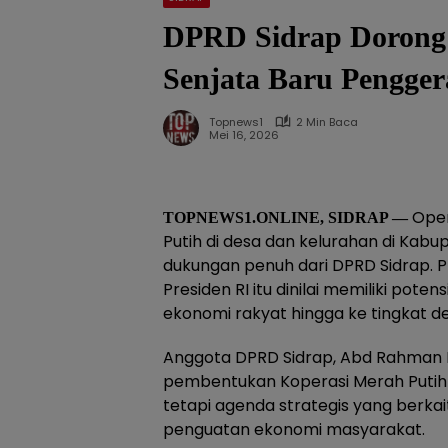
DPRD Sidrap Dorong 
Senjata Baru Pengge
Topnews1
2 Min Baca
Mei 16, 2026
Oper
TOPNEWS1.ONLINE, SIDRAP —
Putih di desa dan kelurahan di Kab
dukungan penuh dari DPRD Sidrap. 
Presiden RI itu dinilai memiliki po
ekonomi rakyat hingga ke tingkat de
Anggota DPRD Sidrap, Abd Rahman
pembentukan Koperasi Merah Putih
tetapi agenda strategis yang berka
penguatan ekonomi masyarakat.