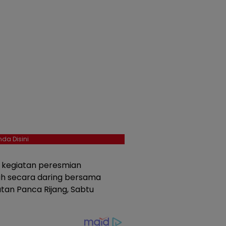
da Disini
a kegiatan peresmian
tih secara daring bersama
tan Panca Rijang, Sabtu