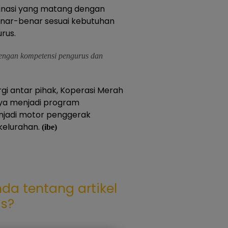
rdinasi yang matang dengan
enar-benar sesuai kebutuhan
rus.
dengan kompetensi pengurus dan
rgi antar pihak, Koperasi Merah
anya menjadi program
njadi motor penggerak
 kelurahan.
(ibe)
da tentang artikel
as?