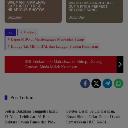
Tag:
#Sidrap
Dapur MBG di Maritengngae Mendadak Tutup
Diduga Tak Miliki IPAL dan Langgar Standar Kesehatan
BNI Edukasi 500 Mahasiswa di Sidrap, Dorong
Generasi Muda Melek Keuangan
Pos Terkait
SIDRAP
SIDRAP
Sidrap Buktikan Tangguh Hadapi
Setetes Darah Sejuta Harapan,
El Nino, Lebih dari 51 Ribu
Rutan Sidrap Gelar Donor Darah
Hektare Sawah Panen dan PM-
Semarakkan HUT Ke-81
SIDRAP
SIDRAP
AAS Lampaui Target
Kemerdekaan RI