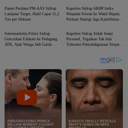
Panen Perdana PM-AAS Sidrap
Kapolres Sidrap AKBP Indra
Lampaui Target, Hasil Capai 11,2
Waspada Sowan ke Wakil Bupati,
Ton per Hektare
Perkuat Sinergi Jaga Kamtibmas
SIDRAP
SIDRAP
dan Dukung Pembangunan
Satresnarkoba Polres Sidrap
Kapolres Sidrap Sidak Senpi
Gencarkan Edukasi ke Pedagang
Personel, Tegaskan Tak Ada
ATK, Ajak Warga Jadi Garda
Toleransi Penyalahgunaan Senjata
Terdepan Perangi Narkoba
Dinas