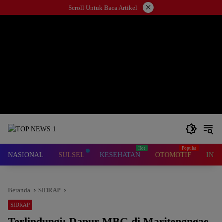
Langsung
×
Scroll Untuk Baca Artikel
ke
konten
NASIONAL
SULSEL
KESEHATAN
OTOMOTIF
INT
Beranda
SIDRAP
SIDRAP
Terlindungi: Dapur MBG di Maritengngae