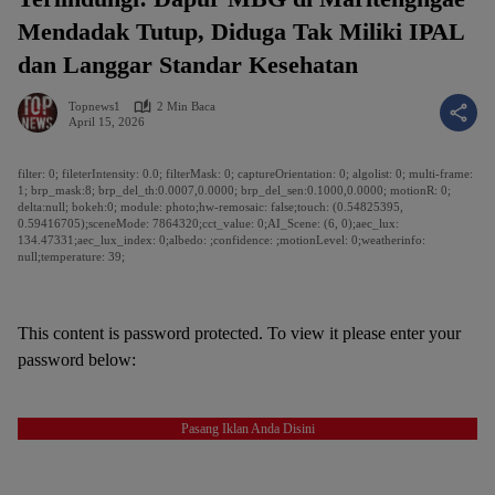
Mendadak Tutup, Diduga Tak Miliki IPAL
dan Langgar Standar Kesehatan
Topnews1
2 Min Baca
April 15, 2026
filter: 0; fileterIntensity: 0.0; filterMask: 0; captureOrientation: 0; algolist: 0; multi-frame:
1; brp_mask:8; brp_del_th:0.0007,0.0000; brp_del_sen:0.1000,0.0000; motionR: 0;
delta:null; bokeh:0; module: photo;hw-remosaic: false;touch: (0.54825395,
0.59416705);sceneMode: 7864320;cct_value: 0;AI_Scene: (6, 0);aec_lux:
134.47331;aec_lux_index: 0;albedo: ;confidence: ;motionLevel: 0;weatherinfo:
null;temperature: 39;
This content is password protected. To view it please enter your
password below:
Pasang Iklan Anda Disini