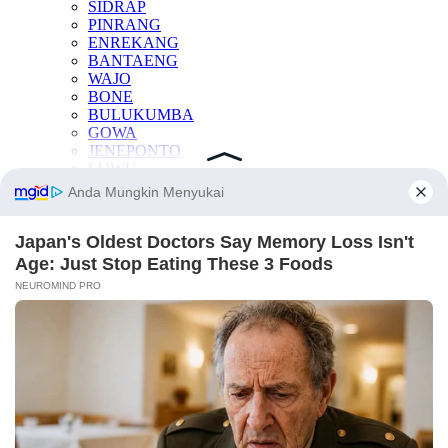
SIDRAP
PINRANG
ENREKANG
BANTAENG
WAJO
BONE
BULUKUMBA
GOWA
JENEPONTO
LUWU
LUWU TIMUR
LUWU UTARA
PALOPO
SINJAI
SOPPENG
TAKALAR
KESEHATAN
OTOMOTIF
INTERNASIONAL
TEKNOLOGI
INDEKS BERITA
LAINNYA
Manfaat Buah
Berita Otomotif
Berita Teknologi