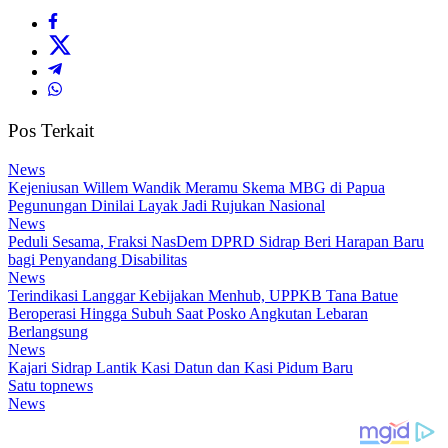
Pos Terkait
News
Kejeniusan Willem Wandik Meramu Skema MBG di Papua
Pegunungan Dinilai Layak Jadi Rujukan Nasional
News
Peduli Sesama, Fraksi NasDem DPRD Sidrap Beri Harapan Baru
bagi Penyandang Disabilitas
News
Terindikasi Langgar Kebijakan Menhub, UPPKB Tana Batue
Beroperasi Hingga Subuh Saat Posko Angkutan Lebaran
Berlangsung
News
Kajari Sidrap Lantik Kasi Datun dan Kasi Pidum Baru
Satu topnews
News