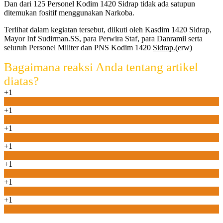
Dan dari 125 Personel Kodim 1420 Sidrap tidak ada satupun
ditemukan fositif menggunakan Narkoba.
Terlihat dalam kegiatan tersebut, diikuti oleh Kasdim 1420 Sidrap,
Mayor Inf Sudirman.SS, para Perwira Staf, para Danramil serta
seluruh Personel Militer dan PNS Kodim 1420
Sidrap.(
erw)
Bagaimana reaksi Anda tentang artikel
diatas?
+1
0
+1
0
+1
0
+1
0
+1
0
+1
0
+1
0