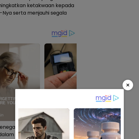
ningkatkan ketakwaan kepada
-Nya serta menjauhi segala
×
enegaskan bahwa Hari Raya
lam tentang keikhlasan,