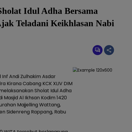
Sholat Idul Adha Bersama
Ajak Teladani Keikhlasan Nabi
 Inf Andi Zulhakim Asdar
dra Kirana Cabang KCK XLIV DIM
m melaksanakan Sholat Idul Adha
 di Masjid Al Ikhsan Kodim 1420
lurahan Majjelling Wattang,
en Sidenreng Rappang, Rabu
.00 WITA tersebut berlangsung