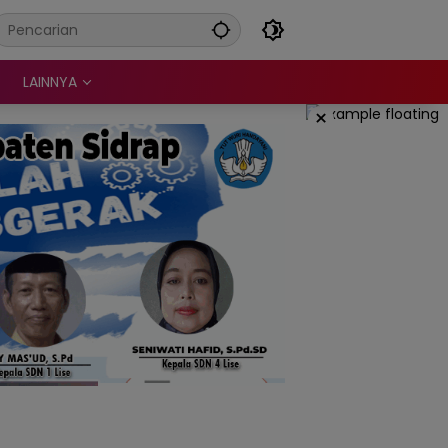
LAINNYA
×