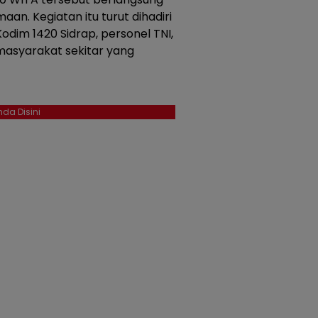
n. Kegiatan itu turut dihadiri
Kodim 1420 Sidrap, personel TNI,
 masyarakat sekitar yang
da Disini