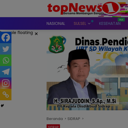
Langsung
ke
konten
NASIONAL
SULSEL
KESEHATAN
×
Beranda
SIDRAP
SIDRAP