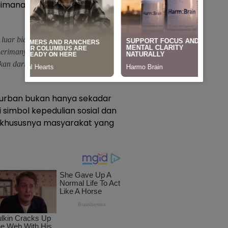
imana dicontohkan Nabi
luar biasa saat menerima perintah
rimanya. Dari kisah ini kita belajar,
kan daripada kepentingan duniawi,”
kurban bukan hanya sekadar
simbol kepedulian sosial dan
 khususnya masyarakat yang