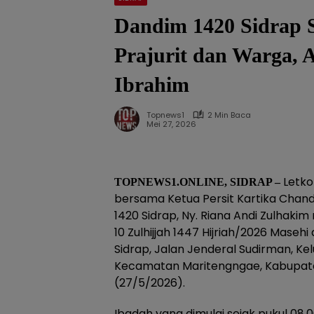
Dandim 1420 Sidrap 
Prajurit dan Warga, 
Ibrahim
Topnews1
2 Min Baca
Mei 27, 2026
Letkol
TOPNEWS1.ONLINE, SIDRAP –
bersama Ketua Persit Kartika Chan
1420 Sidrap, Ny. Riana Andi Zulhaki
10 Zulhijjah 1447 Hijriah/2026 Masehi
Sidrap, Jalan Jenderal Sudirman, Ke
Kecamatan Maritengngae, Kabupat
(27/5/2026).
Ibadah yang dimulai sejak pukul 08