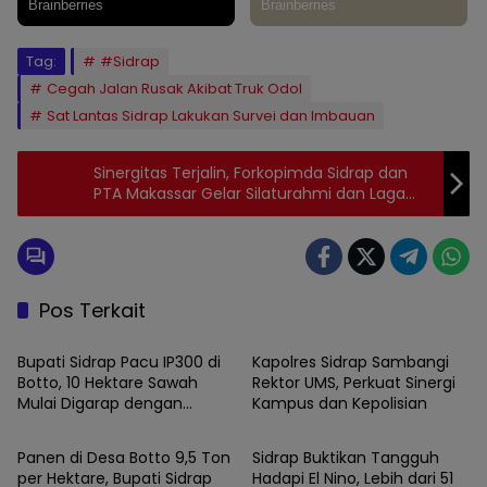
Tag:
#Sidrap
Cegah Jalan Rusak Akibat Truk Odol
Sat Lantas Sidrap Lakukan Survei dan Imbauan
Sinergitas Terjalin, Forkopimda Sidrap dan
PTA Makassar Gelar Silaturahmi dan Laga
Tenis
Pos Terkait
SIDRAP
SIDRAP
Bupati Sidrap Pacu IP300 di
Kapolres Sidrap Sambangi
Botto, 10 Hektare Sawah
Rektor UMS, Perkuat Sinergi
Mulai Digarap dengan
Kampus dan Kepolisian
SIDRAP
SIDRAP
Rotavator dan Traktor
Panen di Desa Botto 9,5 Ton
Sidrap Buktikan Tangguh
per Hektare, Bupati Sidrap
Hadapi El Nino, Lebih dari 51