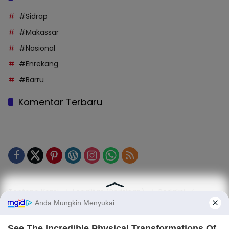
#Sidrap
#Makassar
#Nasional
#Enrekang
#Barru
Komentar Terbaru
Tentang Kami
Legalitas (Perizinan)
Redaksi
SOP Perlindungan Jurnalis
Kode Etik Jurnalistik (KEJ)
Kode Etik Perilaku Perusahaan (KEPP)