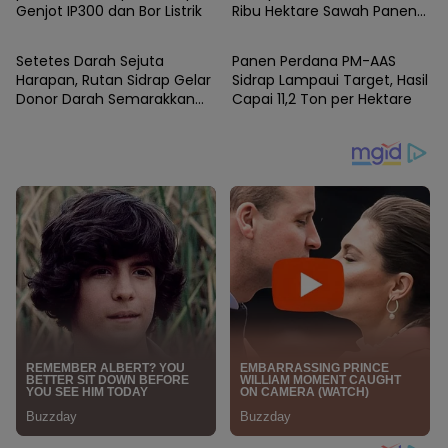
Genjot IP300 dan Bor Listrik
Ribu Hektare Sawah Panen
SIDRAP
SIDRAP
dan PM-AAS Lampaui Target
Setetes Darah Sejuta
Panen Perdana PM-AAS
Harapan, Rutan Sidrap Gelar
Sidrap Lampaui Target, Hasil
Donor Darah Semarakkan
Capai 11,2 Ton per Hektare
HUT Ke-81 Kemerdekaan RI