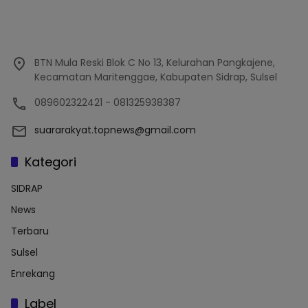
BTN Mula Reski Blok C No 13, Kelurahan Pangkajene,
Kecamatan Maritenggae, Kabupaten Sidrap, Sulsel
089602322421 - 081325938387
suararakyat.topnews@gmail.com
Kategori
SIDRAP
News
Terbaru
Sulsel
Enrekang
Label