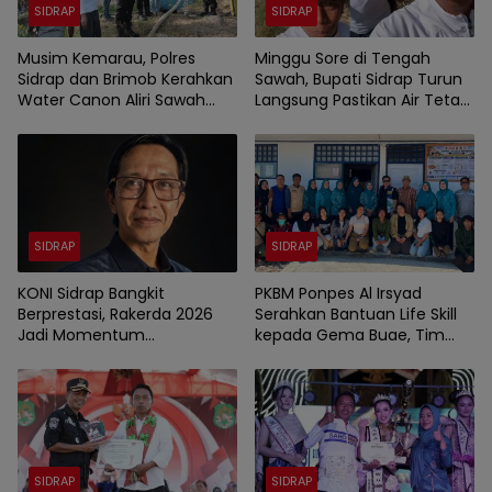
SIDRAP
SIDRAP
Musim Kemarau, Polres
Minggu Sore di Tengah
Sidrap dan Brimob Kerahkan
Sawah, Bupati Sidrap Turun
Water Canon Aliri Sawah
Langsung Pastikan Air Tetap
Warga
Mengalir ke Lahan Petani
SIDRAP
SIDRAP
KONI Sidrap Bangkit
PKBM Ponpes Al Irsyad
Berprestasi, Rakerda 2026
Serahkan Bantuan Life Skill
Jadi Momentum
kepada Gema Buae, Tim
Kebangkitan Olahraga
Penggerak PKK Sidrap
Berikan Coaching.
SIDRAP
SIDRAP