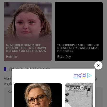
×
Tinggalkan Balasan
Alamat email Anda tidak akan dipublikasikan.
Ruas yang
wajib ditandai
*