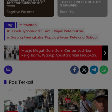
Tag:
#Sidrap
Bupati Syaharuddin Temui Dirjen Peternakan
Dorong Peningkatan Populasi Ayam Petelur di Sidrap
Masjid Megah Zam Zam Center Jadi Ikon
Religi Barru, Wabup Abustan: Mari Hidupkan
Semangat Cinta Masjid
Pos Terkait