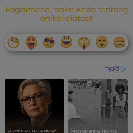
Bagaimana reaksi Anda tentang
artikel diatas?