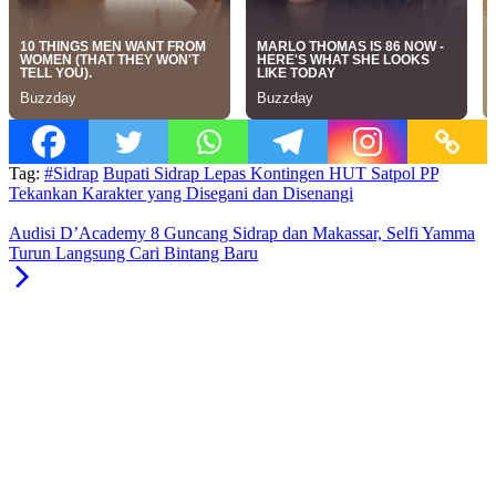
Tag:
#Sidrap
Bupati Sidrap Lepas Kontingen HUT Satpol PP
Tekankan Karakter yang Disegani dan Disenangi
Audisi D’Academy 8 Guncang Sidrap dan Makassar, Selfi Yamma
Turun Langsung Cari Bintang Baru