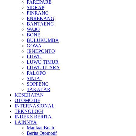
PAREPARE
SIDRAP
PINRANG
ENREKANG
BANTAENG
WAJO
BONE
BULUKUMBA
GOWA
JENEPONTO
LUWU
LUWU TIMUR
LUWU UTARA
PALOPO
SINJAI
SOPPENG
TAKALAR
KESEHATAN
OTOMOTIF
INTERNASIONAL
TEKNOLOGI
INDEKS BERITA
LAINNYA
Manfaat Buah
Berita Otomotif