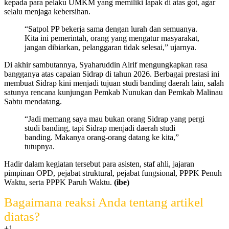
kepada para pelaku UMKM yang memiliki lapak di atas got, agar
selalu menjaga kebersihan.
“Satpol PP bekerja sama dengan lurah dan semuanya.
Kita ini pemerintah, orang yang mengatur masyarakat,
jangan dibiarkan, pelanggaran tidak selesai,” ujarnya.
Di akhir sambutannya, Syaharuddin Alrif mengungkapkan rasa
bangganya atas capaian Sidrap di tahun 2026. Berbagai prestasi ini
membuat Sidrap kini menjadi tujuan studi banding daerah lain, salah
satunya rencana kunjungan Pemkab Nunukan dan Pemkab Malinau
Sabtu mendatang.
“Jadi memang saya mau bukan orang Sidrap yang pergi
studi banding, tapi Sidrap menjadi daerah studi
banding. Makanya orang-orang datang ke kita,”
tutupnya.
Hadir dalam kegiatan tersebut para asisten, staf ahli, jajaran
pimpinan OPD, pejabat struktural, pejabat fungsional, PPPK Penuh
Waktu, serta PPPK Paruh Waktu.
(ibe)
Bagaimana reaksi Anda tentang artikel
diatas?
+1