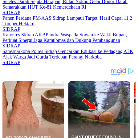
Setetes Darah Sejuta Harapan, Rutan Sidrap Gelar Donor Darah
Semarakkan HUT Ke-81 Kemerdekaan RI
SIDRAP
Panen Perdana PM-AAS Sidrap Lampaui Target, Hasil Capai 11,2
Ton per Hektare
SIDRAP
Kapolres Sidrap AKBP Indra Waspada Sowan ke Wakil Bupati,
Perkuat Sinergi Jaga Kamtibmas dan Dukung Pembangunan
SIDRAP
Satresnarkoba Polres Sidrap Gencarkan Edukasi ke Pedagang ATK,
Ajak Warga Jadi Garda Terdepan Perangi Narkoba
SIDRAP