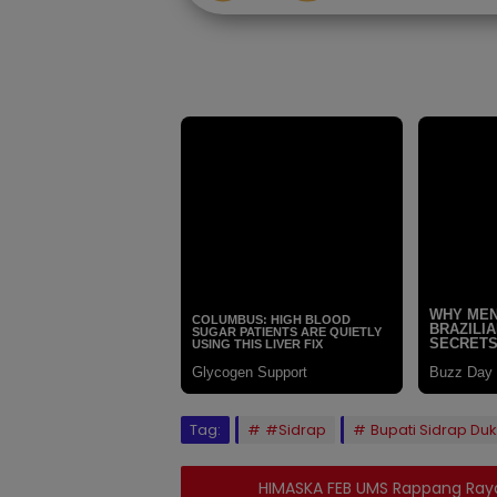
Tag:
#Sidrap
Bupati Sidrap Du
HIMASKA FEB UMS Rappang Raya