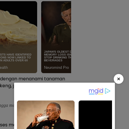
×
n dengan menanami tanaman
keng, jeruk dan lainnya bisa
ngga menghasilkan produk yang
ukses menjadi seorang