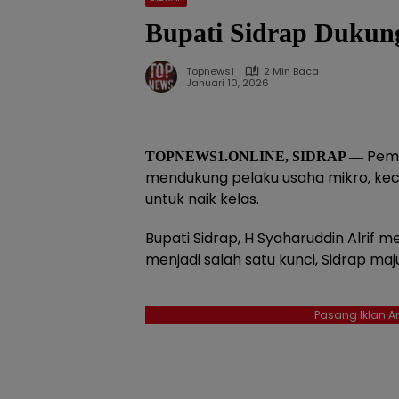
Bupati Sidrap Dukun
Topnews1
2 Min Baca
Januari 10, 2026
Peme
TOPNEWS1.ONLINE, SIDRAP —
mendukung pelaku usaha mikro, ke
untuk naik kelas.
Bupati Sidrap, H Syaharuddin Alrif 
menjadi salah satu kunci, Sidrap maj
Pasang Iklan An