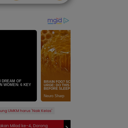
kung UMKM harus 'Naik Kelas'
kan Milad ke-4, Dorong