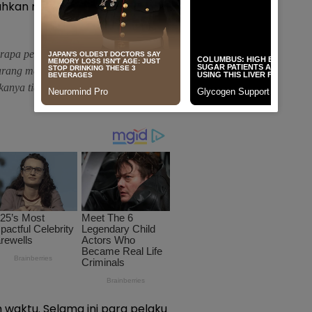
kan mindset pelaku UMKM,
berapa pelaku UMKM dalam
urang membaca peluang pasar dan
akanya tidak bertahan. Carilah yang
 waktu. Selama ini para pelaku