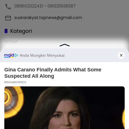
089602322421 - 081325938387
suararakyat.topnews@gmail.com
Kategori
SIDRAP
News
Terbaru
Sulsel
Enrekang
Label
#Sidrap
#Makassar
#Nasional
Light
Dark
×
#Enrekang