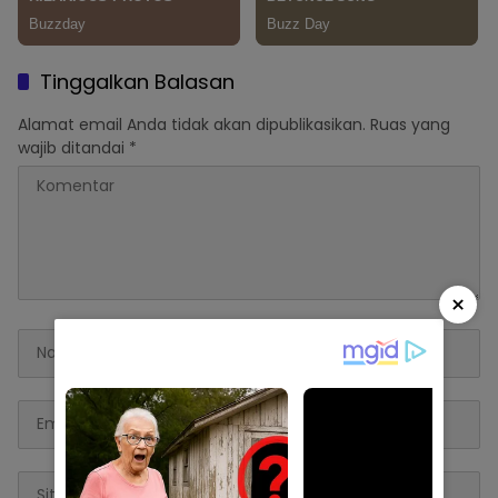
Tinggalkan Balasan
Alamat email Anda tidak akan dipublikasikan.
Ruas yang
wajib ditandai
*
×