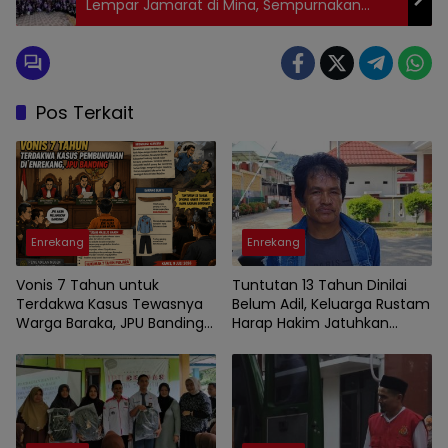
Lempar Jamarat di Mina, Sempurnakan
Rangkaian Ibadah Haji 1447 H
Pos Terkait
Enrekang
Enrekang
Vonis 7 Tahun untuk
Tuntutan 13 Tahun Dinilai
Terdakwa Kasus Tewasnya
Belum Adil, Keluarga Rustam
Warga Baraka, JPU Banding
Harap Hakim Jatuhkan
Putusan PN Enrekang
Hukuman Maksimal ke
Pelaku