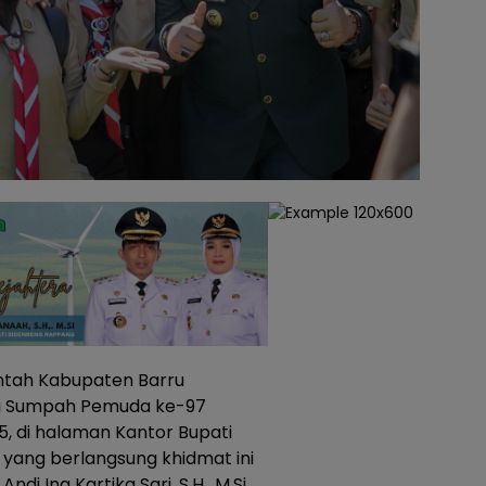
intah Kabupaten Barru
ri Sumpah Pemuda ke-97
, di halaman Kantor Bupati
 yang berlangsung khidmat ini
di Ina Kartika Sari, S.H., M.Si.,