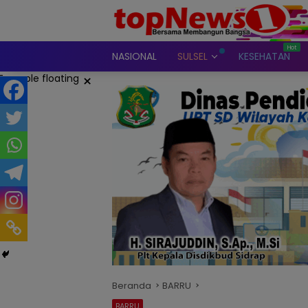
Langsung
ke
konten
NASIONAL
SULSEL
KESEHATAN
×
Beranda
BARRU
BARRU