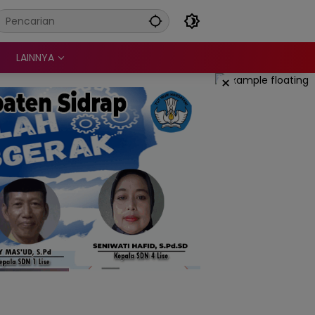
LAINNYA
×