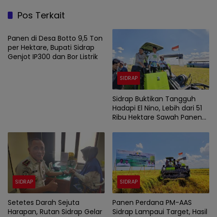
Pos Terkait
SIDRAP
Panen di Desa Botto 9,5 Ton
per Hektare, Bupati Sidrap
Genjot IP300 dan Bor Listrik
SIDRAP
Sidrap Buktikan Tangguh
Hadapi El Nino, Lebih dari 51
Ribu Hektare Sawah Panen
dan PM-AAS Lampaui Target
SIDRAP
SIDRAP
Setetes Darah Sejuta
Panen Perdana PM-AAS
Harapan, Rutan Sidrap Gelar
Sidrap Lampaui Target, Hasil