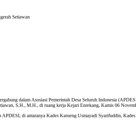
ugerah Setiawan
tergabung dalam Asosiasi Pemerintah Desa Seluruh Indonesia (APDESI
tiawan, S.H., M.H., di ruang kerja Kejari Enrekang, Kamis 06 Novem
kilan APDESI, di antaranya Kades Karueng Usmayadi Syarifuddin, Kad