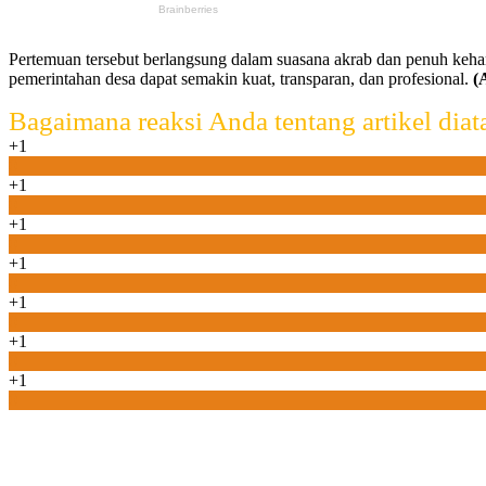
Pertemuan tersebut berlangsung dalam suasana akrab dan penuh keha
pemerintahan desa dapat semakin kuat, transparan, dan profesional.
(
Bagaimana reaksi Anda tentang artikel diat
+1
0
+1
0
+1
0
+1
0
+1
0
+1
0
+1
0