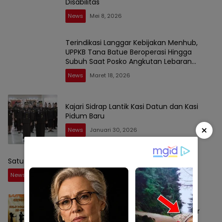
Disabilitas
News
Mei 8, 2026
Terindikasi Langgar Kebijakan Menhub,
UPPKB Tana Batue Beroperasi Hingga
Subuh Saat Posko Angkutan Lebaran
Berlangsung
News
Maret 18, 2026
Kajari Sidrap Lantik Kasi Datun dan Kasi
Pidum Baru
×
News
Januari 30, 2026
Satu topnews
News
September 1, 2025
Rangkaian HUT RI Ke-80 Tingkat
Kecamatan Baranti, Panitia Bakal Gelar
Lomba Karaoke Antar Instansi dan