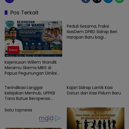
Pos Terkait
News
Peduli Sesama, Fraksi
NasDem DPRD Sidrap Beri
Harapan Baru bagi
Penyandang Disabilitas
News
Kejeniusan Willem Wandik
Meramu Skema MBG di
Papua Pegunungan Dinilai
News
News
Layak Jadi Rujukan Nasional
Terindikasi Langgar
Kajari Sidrap Lantik Kasi
Kebijakan Menhub, UPPKB
Datun dan Kasi Pidum Baru
Tana Batue Beroperasi
Hingga Subuh Saat Posko
Angkutan Lebaran
Satu topnews
Berlangsung