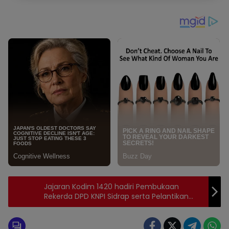
Jajaran Kodim 1420 hadiri Pembukaan
Rekerda DPD KNPI Sidrap serta Pelantikan
DPK KNPI Kabupaten Sidrap