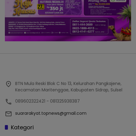
BTN Mula Reski Blok C No 13, Kelurahan Pangkajene,
Kecamatan Maritenggae, Kabupaten Sidrap, Sulsel
089602322421 - 081325938387
suararakyat.topnews@gmail.com
Kategori