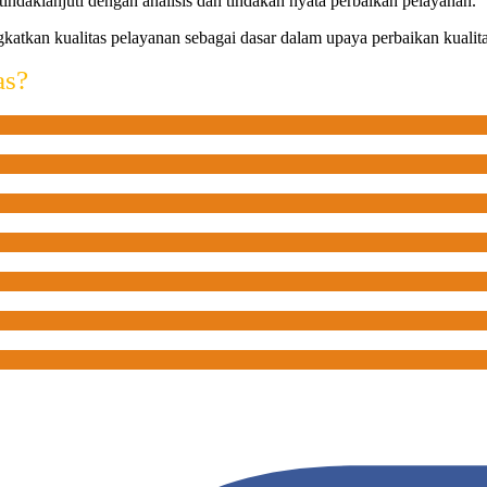
tindaklanjuti dengan analisis dan tindakan nyata perbaikan pelayanan.
atkan kualitas pelayanan sebagai dasar dalam upaya perbaikan kualita
as?