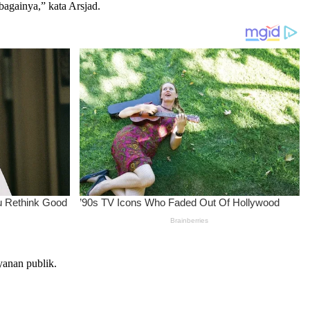
againya,” kata Arsjad.
yanan publik.