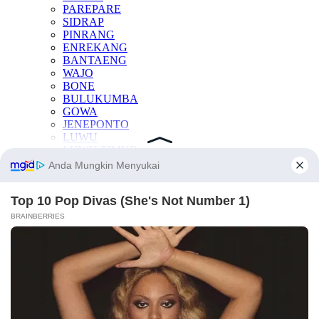
PAREPARE
SIDRAP
PINRANG
ENREKANG
BANTAENG
WAJO
BONE
BULUKUMBA
GOWA
JENEPONTO
LUWU
LUWU TIMUR
LUWU UTARA
PALOPO
SINJAI
SOPPENG
TAKALAR
KESEHATAN
OTOMOTIF
INTERNASIONAL
TEKNOLOGI
INDEKS BERITA
LAINNYA
Manfaat Buah
Berita Otomotif