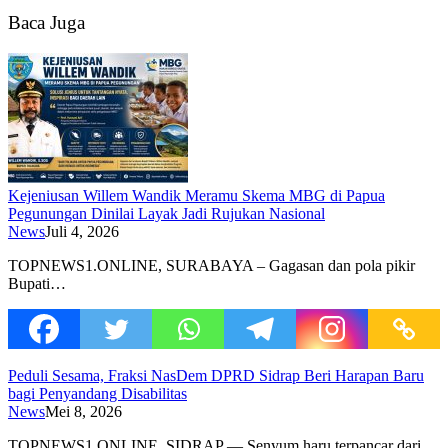
Baca Juga
Kejeniusan Willem Wandik Meramu Skema MBG di Papua
Pegunungan Dinilai Layak Jadi Rujukan Nasional
News
Juli 4, 2026
TOPNEWS1.ONLINE, SURABAYA – Gagasan dan pola pikir
Bupati…
Peduli Sesama, Fraksi NasDem DPRD Sidrap Beri Harapan Baru
bagi Penyandang Disabilitas
News
Mei 8, 2026
TOPNEWS1.ONLINE, SIDRAP — Senyum haru terpancar dari