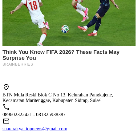
BTN Mula Reski Blok C No 13, Kelurahan Pangkajene,
Kecamatan Maritenggae, Kabupaten Sidrap, Sulsel
089602322421 - 081325938387
suararakyat.topnews@gmail.com