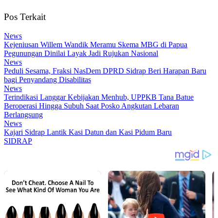
Pos Terkait
News
Kejeniusan Willem Wandik Meramu Skema MBG di Papua
Pegunungan Dinilai Layak Jadi Rujukan Nasional
News
Peduli Sesama, Fraksi NasDem DPRD Sidrap Beri Harapan Baru
bagi Penyandang Disabilitas
News
Terindikasi Langgar Kebijakan Menhub, UPPKB Tana Batue
Beroperasi Hingga Subuh Saat Posko Angkutan Lebaran
Berlangsung
News
Kajari Sidrap Lantik Kasi Datun dan Kasi Pidum Baru
SIDRAP