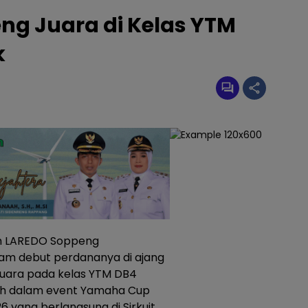
ng Juara di Kelas YTM
k
m LAREDO Soppeng
am debut perdananya di ajang
juara pada kelas YTM DB4
iraih dalam event Yamaha Cup
 yang berlangsung di Sirkuit