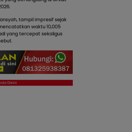
2026.
nsyah, tampil impresif sejak
l mencatatkan waktu 10,005
di yang tercepat sekaligus
sebut.
da Disini