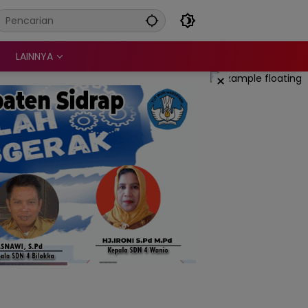
LAINNYA
×