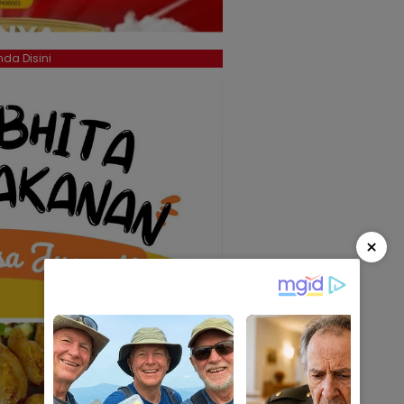
da Disini
×