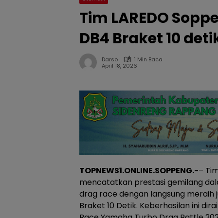
Tim LAREDO Soppe
DB4 Braket 10 deti
Darso
1 Min Baca
April 18, 2026
TOPNEWS1.ONLINE.SOPPENG.-
– Ti
mencatatkan prestasi gemilang dal
drag race dengan langsung meraih 
Braket 10 Detik. Keberhasilan ini d
Race Yamaha Turbo Drag Battle 2026