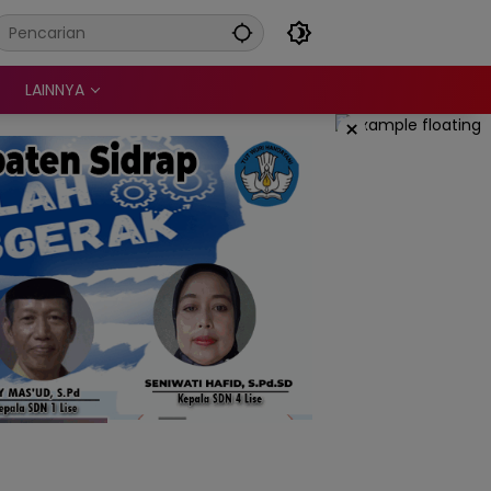
LAINNYA
×