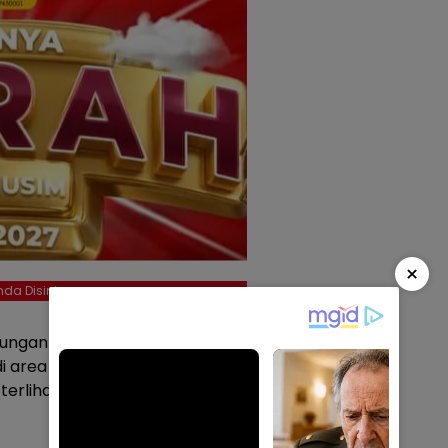
×
da Disini
abungan bersama para
rea pasar, saluran drainase,
 terlihat kumuh.