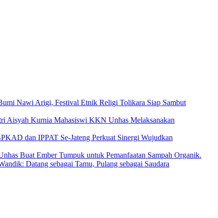
umi Nawi Arigi, Festival Etnik Religi Tolikara Siap Sambut
tri Aisyah Kurnia Mahasiswi KKN Unhas Melaksanakan
BPKAD dan IPPAT Se-Jateng Perkuat Sinergi Wujudkan
Unhas Buat Ember Tumpuk untuk Pemanfaatan Sampah Organik.
Wandik: Datang sebagai Tamu, Pulang sebagai Saudara