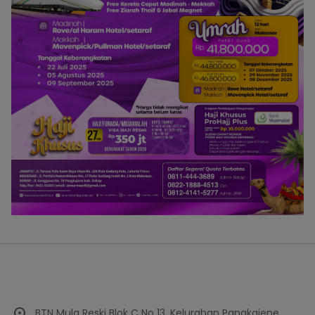
BTN Mula Reski Blok C No 13, Kelurahan Pangkajene,