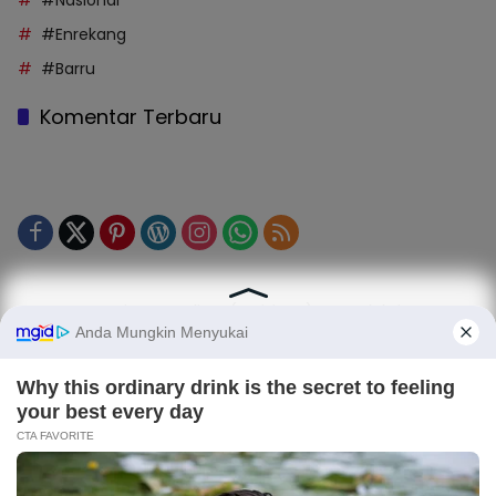
#Nasional
#Enrekang
#Barru
Komentar Terbaru
Tentang Kami
Legalitas (Perizinan)
Redaksi
SOP Perlindungan Jurnalis
Kode Etik Jurnalistik (KEJ)
Kode Etik Perilaku Perusahaan (KEPP)
Pedoman Media Siber (PMS)
Kode Etik Redaksi / Perusahaan PT TOP MEDIA MANDIRI
Disclaimer
Privacy Policy
Copy Right 2025 | PT. TOP MEDIA MANDIRI