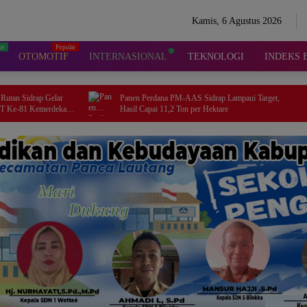
Kamis, 6 Agustus 2026
OTOMOTIF
INTERNASIONAL
TEKNOLOGI
INDEKS 
Panen Perdana PM-AAS Sidrap Lampaui Target,
Mahasiswa KKN-T 
Hasil Capai 11,2 Ton per Hektare
Pemanfaatan Kuli
Bernilai Tambah d