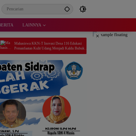
BERITA
LAINNYA
×
Inovasi Desa 116 Edukasi
Mahasiswa KKN Unhas Gelar Pendampinga
t Udang Menjadi Kaldu Bubuk
Digitalisasi Transaksi UMKM melalui Peman
i Desa Kanaungan
QRIS di Desa Sendana