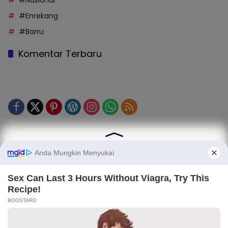
#Nasional
#Enrekang
#Barru
Komentar Terbaru
Tentang Kami
Legalitas (Perizinan)
Redaksi
SOP Perlindungan Jurnalis
Kode Etik Jurnalistik (KEJ)
Kode Etik Perilaku Perusahaan (KEPP)
Pedoman Media Siber (PMS)
Kode Etik Redaksi / Perusahaan PT TOP MEDIA MANDIRI
Disclaimer
Privacy Policy
Copy Right 2025 | PT. TOP MEDIA MANDIRI