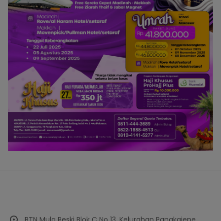
BTN Mula Reski Blok C No 13, Kelurahan Pangkajene,