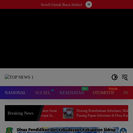
Langsung
×
Scroll Untuk Baca Artikel
ke
konten
NASIONAL
SULSEL
KESEHATAN
OTOMOTIF
INT
orong Keterbukaan Informasi, Mahasiswa KKN
Sinkronisasi Data, Menteri
Breaking News
asang Papan Informasi di Desa Kanaungan.
Mendagri Sepakati Pengint